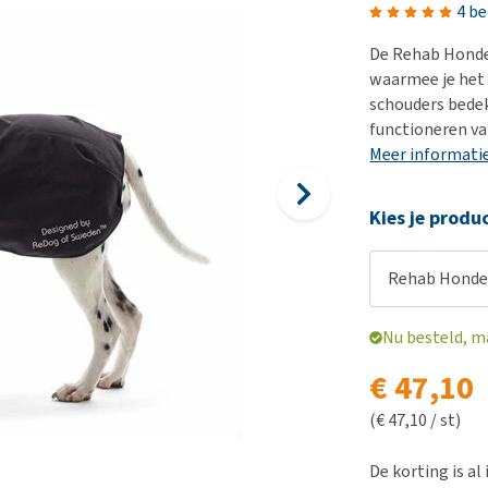
Bench
Nierproblemen
BARF
Ni
ho
er
4 b
Voer- en drinkbakken
Ouderdom en dementie
Puppy apotheek
Ou
He
nvoer
De Rehab Honde
hu
Op reis en onderweg
Overgewicht en conditie
Vuurwerkangst
Ov
waarmee je het 
r
Be
schouders bedek
Bekijk alles
Bekijk alles
Puppy benodigdheden
Sp
functioneren va
Bekijk alles
Vr
Meer informati
Be
Kies je produ
Rehab Honden
Nu besteld, m
€ 47,10
(€ 47,10 / st)
De korting is al 