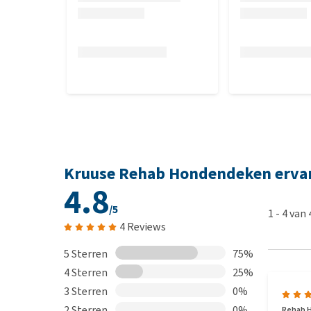
gedragen, haar bevat, vies ruikt of gewassen is, da
ten bate van een goed doel (lokaal asiel). Aangezie
nieuwstaat worden geretourneerd, moeten wij helaa
Kruuse Rehab Hondendeken erva
4.8
/5
1
-
4
van
4 Reviews
5 Sterren
75%
4 Sterren
25%
3 Sterren
0%
2 Sterren
0%
Rehab H