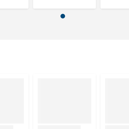
Grote Teckel
Kelpie, M Schnauzer, Amerikaanse Stafford, Bulldog
Border Collie, Springer Spaniel
Labrador, Golden Retriever
Duitse herder, Rottweiler
Deense Dog, Mastiff
 welke maat jouw hond nodig heeft.
et past?
 je de deken uit de verpakking halen en naast jouw hond
de deken, wegens hygiënische redenen, niet retourneren als
ij bij terugkomst constateren dat de deken bevlekt,