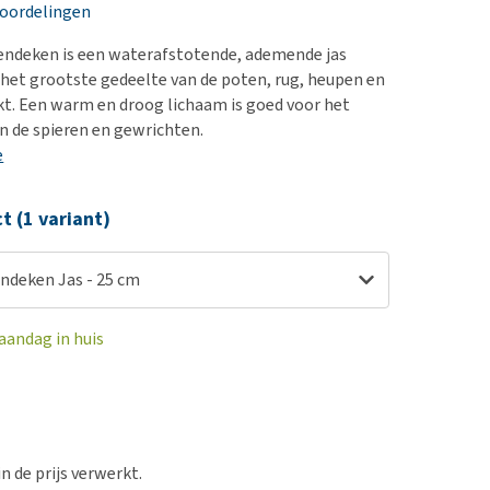
erproblemen
nd te zwaar wordt?
eoordelingen
derdom en dementie
lp! Mijn hond plast in
ndeken is een waterafstotende, ademende jas
is. Wat nu?
ergewicht en conditie
het grootste gedeelte van de poten, rug, heupen en
kijk alles
t. Een warm en droog lichaam is goed voor het
ieren, pezen en botten
n de spieren en gewrichten.
uchtbaarheid
e
kijk alles
ct (1 variant)
deken Jas - 25 cm
aandag in huis
in de prijs verwerkt.