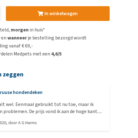
In winkelwagen
steld,
morgen
in huis*
r
en
wanneer
je bestelling bezorgd wordt
ing vanaf € 69,-
rdelen Medpets met een
4,6/5
n zeggen
ruuse hondendeken
lt wel. Eenmaal gebruikt tot nu toe, maar ik
 problemen. De prijs vond ik aan de hoge kant.....
2020
, door
A G Harms