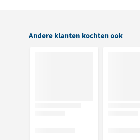
Met reflectoren aan de voorzijde
Wasbaar op 40 graden
Maten
Andere klanten kochten ook
Om er zeker van te zijn dat je de juiste maat voor jo
meten. In het artikel
Hoe weet ik welke maat mijn h
beste kunt opmeten.
Welk Rehab Hondendeken Jas past bij mijn hon
Maat/Ruglengte Jas
25 cm
30 cm
33 cm
36 cm
42 cm