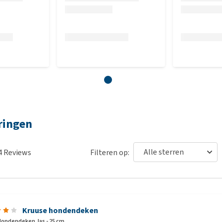
n wordt het product niet naar je teruggestuurd. Het komt dan
n wij vaak geconfronteerd worden met producten die niet in
s deze regels hanteren voor het passen en / of terugsturen.
ringen
4
Reviews
Filteren op:
Kruuse hondendeken
ondendeken Jas - 25 cm