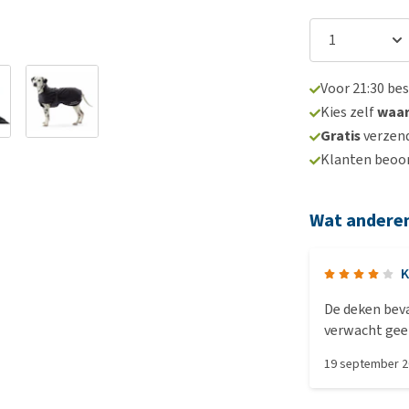
Voor 21:30 be
Kies zelf
waa
Gratis
verzend
Klanten beoo
Wat andere
K
De deken beva
verwacht geen
19 september 