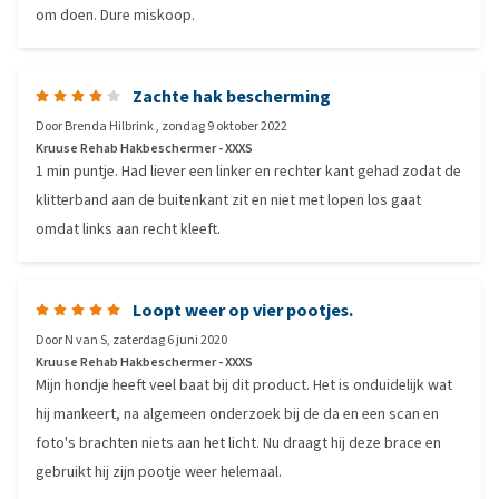
om doen. Dure miskoop.
Zachte hak bescherming
Door
Brenda Hilbrink
,
zondag 9 oktober 2022
Kruuse Rehab Hakbeschermer - XXXS
1 min puntje. Had liever een linker en rechter kant gehad zodat de
klitterband aan de buitenkant zit en niet met lopen los gaat
omdat links aan recht kleeft.
Loopt weer op vier pootjes.
Door
N van S
,
zaterdag 6 juni 2020
Kruuse Rehab Hakbeschermer - XXXS
Mijn hondje heeft veel baat bij dit product. Het is onduidelijk wat
hij mankeert, na algemeen onderzoek bij de da en een scan en
foto's brachten niets aan het licht. Nu draagt hij deze brace en
gebruikt hij zijn pootje weer helemaal.