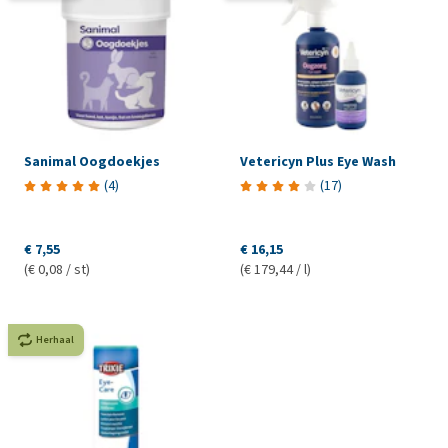
Sanimal Oogdoekjes
Vetericyn Plus Eye Wash
(
4
)
(
17
)
€ 7,55
€ 16,15
(€ 0,08 / st)
(€ 179,44 / l)
Herhaal