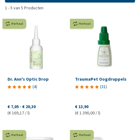
1
-
5
van
5
Producten
Herhaal
Herhaal
Dr. Ann's Optic Drop
TraumaPet Oogdruppels
(
4
)
(
31
)
€ 7,05
-
€ 20,30
€ 13,90
(€ 169,17 / l)
(€ 1.390,00 / l)
Herhaal
Herhaal