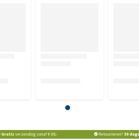
Gratis
verzending vanaf € 69,-
Retourneren?
30 dag