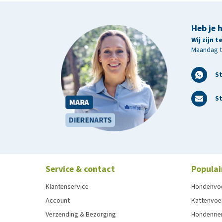
Heb je 
Wij zijn 
Maandag t/
S
St
Service & contact
Populai
Klantenservice
Hondenvo
Account
Kattenvoe
Verzending & Bezorging
Hondenrie