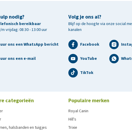
hulp nodig?
Volg je ons al?
telefonisch bereikbaar
Blijf op de hoogte via onze social m
m vrijdag: 08:30 - 13:00 uur
kanalen
tuur ons een WhatsApp bericht
Facebook
Inst
uur ons een e-mail
YouTube
What
TikTok
re categorieën
Populaire merken
er
Royal Canin
r
Hill's
men, halsbanden en tuigjes
Trixie