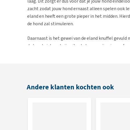
laag. Dit zorgt er dus voor dat je jouw hond eindelo
zacht zodat jouw hond ernaast alleen spelen ook le
eland en heeft een grote pieper in het midden. Hierd
de hond zal stimuleren.
Daarnaast is het gewei van de eland knuffel gevuld 
de hond niet snel zijn uitgekeken op zijn nieuwe favo
apporteren binnenshuis. De eland knuffel is geschi
door het formaat van deze knuffel moeiteloos meed
Wanneer de knuffel toe is aan een wasbeurt dan ku
daarna weer zo goed als nieuw is. Ben je vaak van hu
Andere klanten kochten ook
Moose zeker aan te raden omdat deze knuffel eindel
spelen en zichzelf vermaken terwijl jij de deur uit 
maken van deze super zachte piepende eland knuffe
Eigenschappen