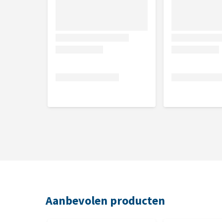
Te gebruiken voor alle soorten honden
Super zachte knuffel
Meerdere geluidseffecten
Afmetingen
30,0 x 17,0 x 10,0 cm
Aanbevolen producten