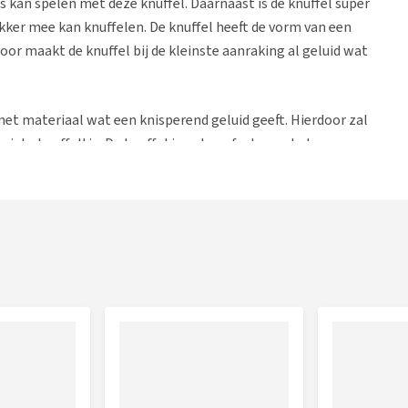
os kan spelen met deze knuffel. Daarnaast is de knuffel super
kker mee kan knuffelen. De knuffel heeft de vorm van een
oor maakt de knuffel bij de kleinste aanraking al geluid wat
met materiaal wat een knisperend geluid geeft. Hierdoor zal
riete knuffeltje. De knuffel is ook perfect voor het
kt voor alle soorten honden. Grote en kleine honden kunnen
oen met het speelplezier.
n je deze gewoon mee wassen in de wasmachine zodat die
is of is je hond gek op knuffeltjes? Dan is de KONG Sherps
oos speelplezier geeft. Hierdoor kan de hond zelfstandig
bent. Ook kun je natuurlijk samen met jouw hond gebruik
l.