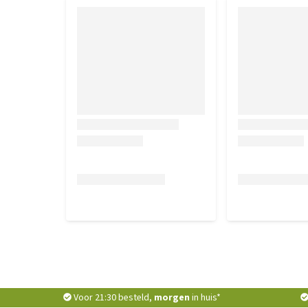
Voor 21:30 besteld,
morgen
in huis*