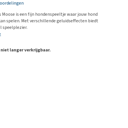
erproblemen
nd te zwaar wordt?
eoordelingen
derdom en dementie
lp! Mijn hond plast in
 Moose is een fijn hondenspeeltje waar jouw hond
is. Wat nu?
ergewicht en conditie
an spelen. Met verschillende geluidseffecten biedt
kijk alles
l speelplezier.
ieren, pezen en botten
e
uchtbaarheid
kijk alles
 niet langer verkrijgbaar.