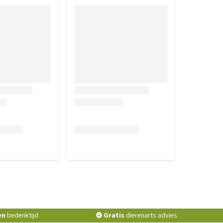
en
bedenktijd
Gratis
dierenarts advies