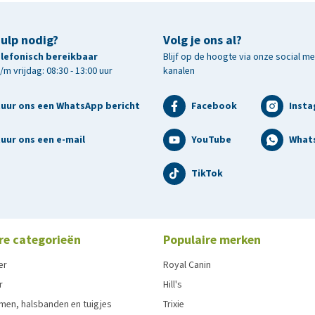
hulp nodig?
Volg je ons al?
telefonisch bereikbaar
Blijf op de hoogte via onze social m
m vrijdag: 08:30 - 13:00 uur
kanalen
tuur ons een WhatsApp bericht
Facebook
Inst
uur ons een e-mail
YouTube
What
TikTok
re categorieën
Populaire merken
er
Royal Canin
r
Hill's
men, halsbanden en tuigjes
Trixie