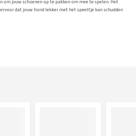
jn om jouw schoenen op te pakken om mee te spelen. Het
ervoor dat jouw hond lekker met het speeltje kan schudden
agt aan de duurzaamheid
vrij
ken mogelijk tijdens het spelen