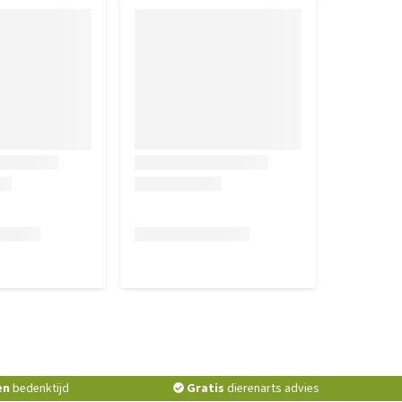
en
bedenktijd
Gratis
dierenarts advies