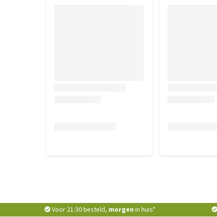
Voor 21:30 besteld,
morgen
in huis*