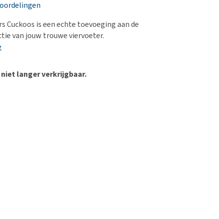
erproblemen
nd te zwaar wordt?
eoordelingen
derdom en dementie
lp! Mijn hond plast in
s Cuckoos is een echte toevoeging aan de
is. Wat nu?
ergewicht en conditie
tie van jouw trouwe viervoeter.
kijk alles
e
ieren, pezen en botten
uchtbaarheid
 niet langer verkrijgbaar.
kijk alles