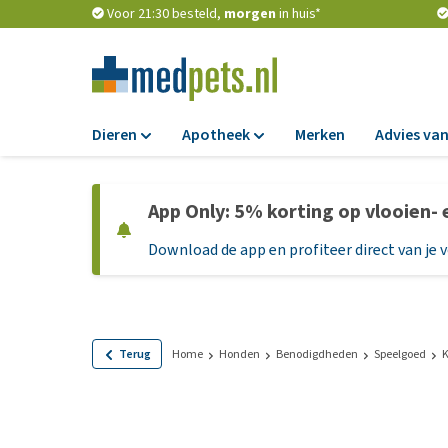
Voor 21:30 besteld,
morgen
in huis*
Dieren
Apotheek
Merken
Advies van
Voer
Apotheek
App Only: 5% korting op vlooien-
Hondenbrokken
Vlooien en teken
Download de app en profiteer direct van je 
Natvoer
Ontworming
Dieetvoer
Medicijnen en
supplementen
Standaardvoer
Probiotica en we
Graanvrij honden
Terug
Home
Honden
Benodigdheden
Speelgoed
K
Vitamines en min
Puppyvoer en sna
Medische benodi
Glutenvrij honden