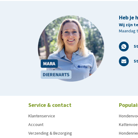
Heb je 
Wij zijn 
Maandag t/
S
St
Service & contact
Populai
Klantenservice
Hondenvo
Account
Kattenvoe
Verzending & Bezorging
Hondenrie