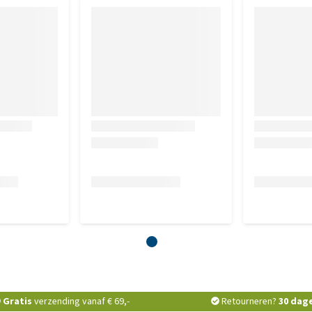
Gratis
verzending vanaf € 69,-
Retourneren?
30 dag