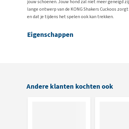
jouw schoenen. Jouw hond zal niet meer geneigd zi
lange ontwerp van de KONG Shakers Cuckoos zorgt 
en dat je tijdens het spelen ook kan trekken.
Eigenschappen
Gemaakt van tennisschoen materiaal wat bijdra
Geschikt voor het binnenspelen
Tijdens het spelen komt er een zacht piepgeluid 
Een langwerpig ontwerp maakt schudden en trek
Andere klanten kochten ook
Afmeting
8,8 x 8,8 x 36,8 cm
Kleur
Groen, Blauw, Geel, Wit