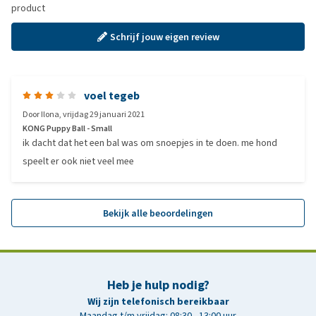
product
Schrijf jouw eigen review
voel tegeb
Door
Ilona
,
vrijdag 29 januari 2021
KONG Puppy Ball - Small
ik dacht dat het een bal was om snoepjes in te doen. me hond
speelt er ook niet veel mee
Bekijk alle beoordelingen
Heb je hulp nodig?
Wij zijn telefonisch bereikbaar
Maandag t/m vrijdag: 08:30 - 13:00 uur