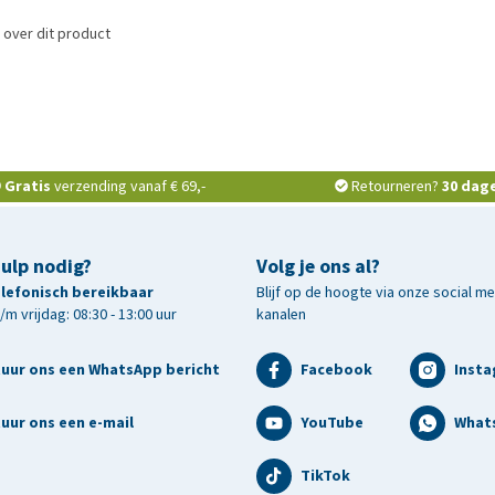
 over dit product
Gratis
verzending vanaf € 69,-
Retourneren?
30 dag
hulp nodig?
Volg je ons al?
telefonisch bereikbaar
Blijf op de hoogte via onze social m
m vrijdag: 08:30 - 13:00 uur
kanalen
tuur ons een WhatsApp bericht
Facebook
Inst
uur ons een e-mail
YouTube
What
TikTok