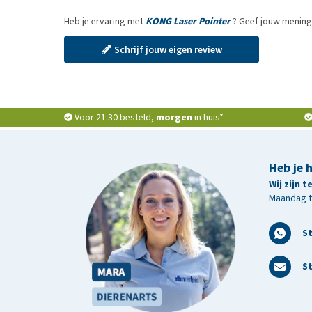
Heb je ervaring met
KONG Laser Pointer
? Geef jouw mening
Schrijf jouw eigen review
Voor 21:30 besteld,
morgen
in huis*
Heb je 
Wij zijn 
Maandag t/
S
St