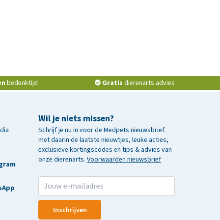
en
bedenktijd
Gratis
dierenarts advies
Wil je niets missen?
edia
Schrijf je nu in voor de Medpets nieuwsbrief
met daarin de laatste nieuwtjes, leuke acties,
exclusieve kortingscodes en tips & advies van
onze dierenarts.
Voorwaarden nieuwsbrief
agram
sApp
Inschrijven