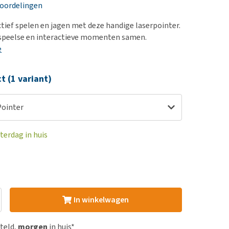
erproblemen
nd te zwaar wordt?
eoordelingen
derdom en dementie
lp! Mijn hond plast in
ctief spelen en jagen met deze handige laserpointer.
is. Wat nu?
ergewicht en conditie
 speelse en interactieve momenten samen.
kijk alles
e
ieren, pezen en botten
uchtbaarheid
ct (1 variant)
kijk alles
Pointer
terdag in huis
In winkelwagen
steld,
morgen
in huis*