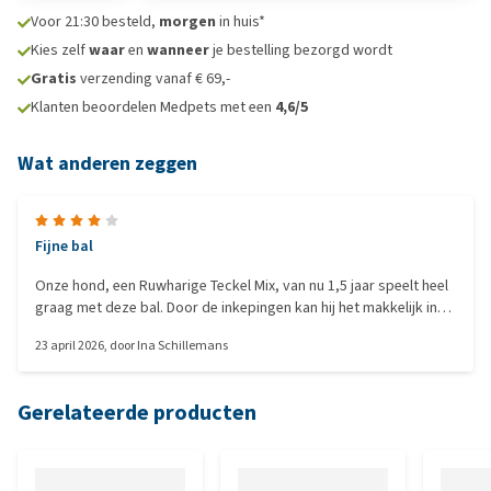
Voor 21:30 besteld,
morgen
in huis*
Kies zelf
waar
en
wanneer
je bestelling bezorgd wordt
Gratis
verzending vanaf € 69,-
Klanten beoordelen Medpets met een
4,6/5
Wat anderen zeggen
Fijne bal
Onze hond, een Ruwharige Teckel Mix, van nu 1,5 jaar speelt heel
graag met deze bal. Door de inkepingen kan hij het makkelijk in
zijn bek nemen en ermee "gooien". Samen spelen vindt hij ook het
23 april 2026
, door
Ina Schillemans
einde. Op stenen stuiterd de bal ongecontroleerd n andere
richting op. Deze bal is voor onze hond écht stevig. Hond blij en
wij blij.
Gerelateerde producten