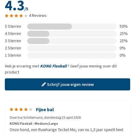
4.3
/5
4 Reviews
5 Sterren
50%
4 Sterren
25%
3 Sterren
25%
2 Sterren
0%
1 Sterren
0%
Heb je ervaring met
KONG Flexball
? Geef jouw mening over dit
product
Schrijf jouw eigen review
Fijne bal
Door
Ina Schillemans
,
donderdag 23 april 2026
KONG Flexball - Medium/Large
Onze hond, een Ruwharige Teckel Mix, van nu 1,5 jaar speelt heel