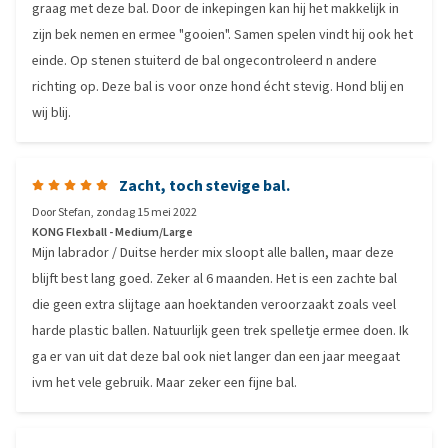
graag met deze bal. Door de inkepingen kan hij het makkelijk in
zijn bek nemen en ermee "gooien". Samen spelen vindt hij ook het
einde. Op stenen stuiterd de bal ongecontroleerd n andere
richting op. Deze bal is voor onze hond écht stevig. Hond blij en
wij blij.
Zacht, toch stevige bal.
Door
Stefan
,
zondag 15 mei 2022
KONG Flexball - Medium/Large
Mijn labrador / Duitse herder mix sloopt alle ballen, maar deze
blijft best lang goed. Zeker al 6 maanden. Het is een zachte bal
die geen extra slijtage aan hoektanden veroorzaakt zoals veel
harde plastic ballen. Natuurlijk geen trek spelletje ermee doen. Ik
ga er van uit dat deze bal ook niet langer dan een jaar meegaat
ivm het vele gebruik. Maar zeker een fijne bal.