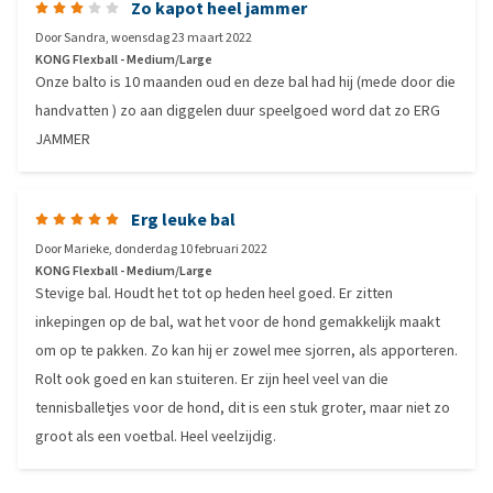
Zo kapot heel jammer
Door
Sandra
,
woensdag 23 maart 2022
KONG Flexball - Medium/Large
Onze balto is 10 maanden oud en deze bal had hij (mede door die
handvatten ) zo aan diggelen duur speelgoed word dat zo ERG
JAMMER
Erg leuke bal
Door
Marieke
,
donderdag 10 februari 2022
KONG Flexball - Medium/Large
Stevige bal. Houdt het tot op heden heel goed. Er zitten
inkepingen op de bal, wat het voor de hond gemakkelijk maakt
om op te pakken. Zo kan hij er zowel mee sjorren, als apporteren.
Rolt ook goed en kan stuiteren. Er zijn heel veel van die
tennisballetjes voor de hond, dit is een stuk groter, maar niet zo
groot als een voetbal. Heel veelzijdig.