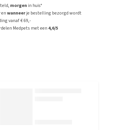
steld,
morgen
in huis*
r
en
wanneer
je bestelling bezorgd wordt
ing vanaf € 69,-
rdelen Medpets met een
4,6/5