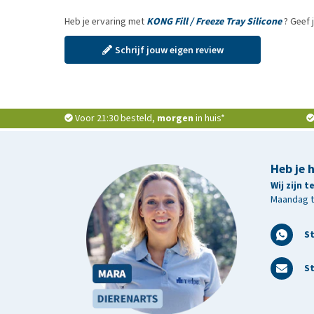
Heb je ervaring met
KONG Fill / Freeze Tray Silicone
? Geef 
Schrijf jouw eigen review
Voor 21:30 besteld,
morgen
in huis*
Heb je 
Wij zijn 
Maandag t/
S
St