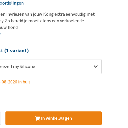
erproblemen
nd te zwaar wordt?
eoordelingen
derdom en dementie
lp! Mijn hond plast in
 en invriezen van jouw Kong extra eenvoudig met
is. Wat nu?
ergewicht en conditie
ay. Zo bereid je moeiteloos een verkoelende
kijk alles
jouw hond.
ieren, pezen en botten
e
uchtbaarheid
kijk alles
ct (1 variant)
reeze Tray Silicone
-08-2026 in huis
In winkelwagen