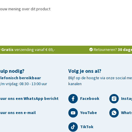
jouw mening over dit product
Gratis
verzending vanaf € 69,-
Retourneren?
30 dag
hulp nodig?
Volg je ons al?
telefonisch bereikbaar
Blijf op de hoogte via onze social m
m vrijdag: 08:30 - 13:00 uur
kanalen
tuur ons een WhatsApp bericht
Facebook
Inst
uur ons een e-mail
YouTube
What
TikTok