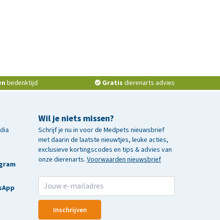
en
bedenktijd
Gratis
dierenarts advies
Wil je niets missen?
edia
Schrijf je nu in voor de Medpets nieuwsbrief
met daarin de laatste nieuwtjes, leuke acties,
exclusieve kortingscodes en tips & advies van
onze dierenarts.
Voorwaarden nieuwsbrief
agram
sApp
Inschrijven