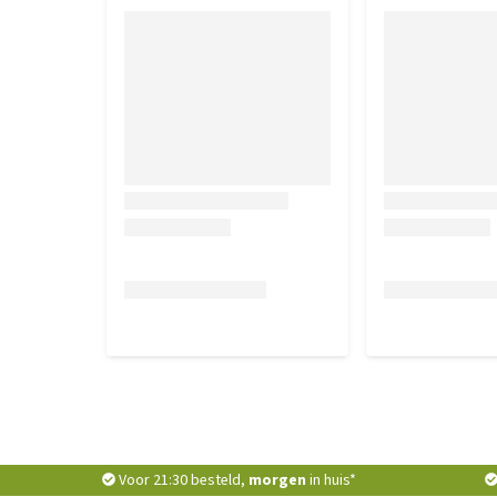
Voor 21:30 besteld,
morgen
in huis*