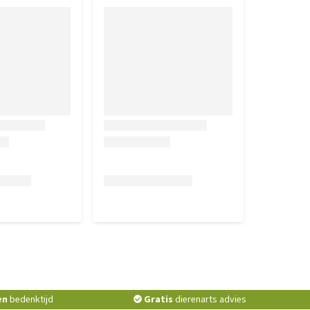
en
bedenktijd
Gratis
dierenarts advies