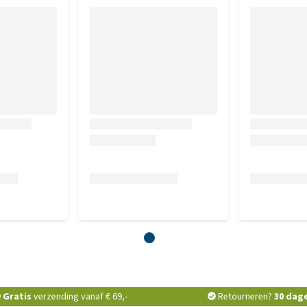
Gratis
verzending vanaf € 69,-
Retourneren?
30 dag