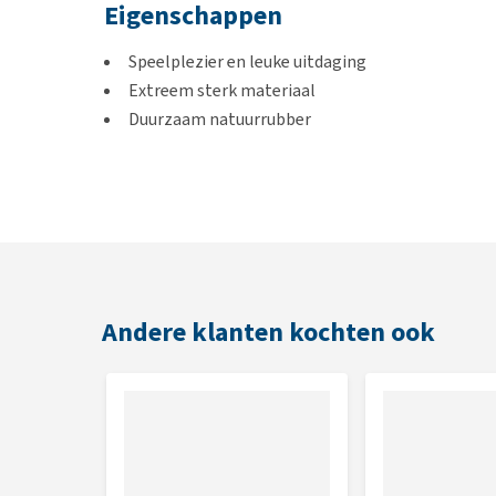
Eigenschappen
Speelplezier en leuke uitdaging
Extreem sterk materiaal
Duurzaam natuurrubber
Kleur
Zwart
Afmetingen
Andere klanten kochten ook
Medium: 20 x 12 x 4 cm
Large: 23 x 14 x 4 cm