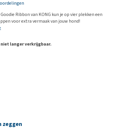
erproblemen
nd te zwaar wordt?
eoordelingen
derdom en dementie
lp! Mijn hond plast in
Goodie Ribbon van KONG kun je op vier plekken een
is. Wat nu?
ergewicht en conditie
oppen voor extra vermaak van jouw hond!
kijk alles
e
ieren, pezen en botten
uchtbaarheid
 niet langer verkrijgbaar.
kijk alles
n zeggen