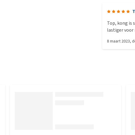
Top, kong is 
lastiger voor
met smalle sn
8 maart 2023
, 
gekund maar al
goed lang me