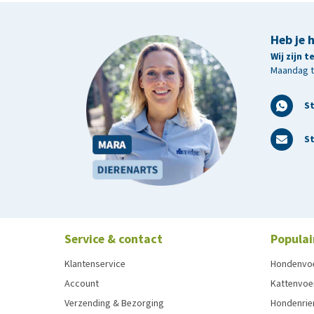
Heb je 
Wij zijn 
Maandag t/
S
St
Service & contact
Populai
Klantenservice
Hondenvo
Account
Kattenvoe
Verzending & Bezorging
Hondenrie