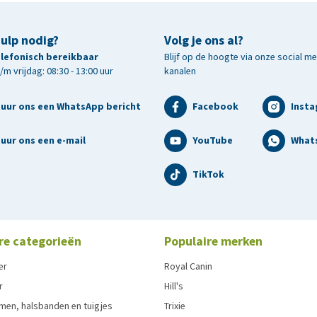
hulp nodig?
Volg je ons al?
telefonisch bereikbaar
Blijf op de hoogte via onze social m
m vrijdag: 08:30 - 13:00 uur
kanalen
tuur ons een WhatsApp bericht
Facebook
Inst
uur ons een e-mail
YouTube
What
TikTok
re categorieën
Populaire merken
er
Royal Canin
r
Hill's
men, halsbanden en tuigjes
Trixie