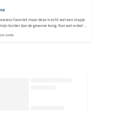
Top
sowieso favoriet maar deze is echt wel een stapje
 mijn border dan de gewone kong. Kan wel enkel
acks, had er graag nog een stuk groter in kwijt
door
Linda
 met al top. Ook leuk voor inde vriezer.. hij is er
e bezig