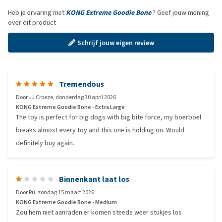
Heb je ervaring met
KONG Extreme Goodie Bone
? Geef jouw mening
over dit product
Schrijf jouw eigen review
Tremendous
Door
JJ Croeze
,
donderdag 30 april 2026
KONG Extreme Goodie Bone - Extra Large
The toy is perfect for big dogs with big bite force, my boerboel
breaks almost every toy and this one is holding on. Would
definitely buy again.
Binnenkant laat los
Door
Ru
,
zondag 15 maart 2026
KONG Extreme Goodie Bone - Medium
Zou hem niet aanraden er komen steeds weer stukjes los