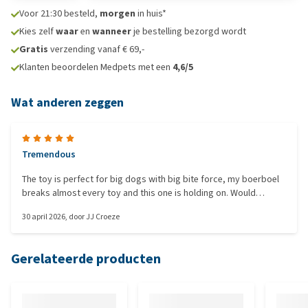
Voor 21:30 besteld,
morgen
in huis*
Kies zelf
waar
en
wanneer
je bestelling bezorgd wordt
Gratis
verzending vanaf € 69,-
Klanten beoordelen Medpets met een
4,6/5
Wat anderen zeggen
Tremendous
The toy is perfect for big dogs with big bite force, my boerboel
breaks almost every toy and this one is holding on. Would
definitely buy again.
30 april 2026
, door
JJ Croeze
Gerelateerde producten