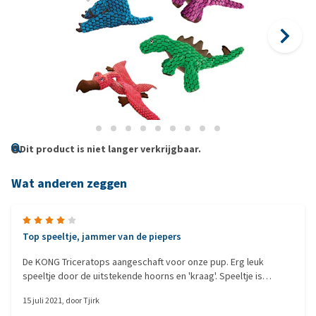
Dit product is niet langer verkrijgbaar.
Wat anderen zeggen
Top speeltje, jammer van de piepers
De KONG Triceratops aangeschaft voor onze pup. Erg leuk
speeltje door de uitstekende hoorns en 'kraag'. Speeltje is
gemaakt uit stoffen met verschillende textuur, wat het voor de
15 juli 2021
, door
Tjirk
hond interessant maakt. Knisper in de staart. Onbegrijpelijk dat