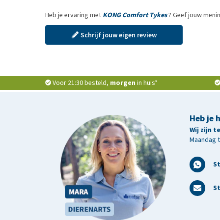
Heb je ervaring met
KONG Comfort Tykes
? Geef jouw menin
Schrijf jouw eigen review
Voor 21:30 besteld,
morgen
in huis*
Heb je 
Wij zijn 
Maandag t/
S
St