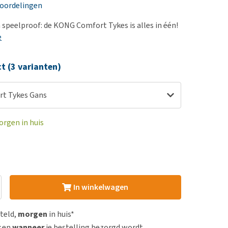
erproblemen
nd te zwaar wordt?
eoordelingen
derdom en dementie
lp! Mijn hond plast in
 speelproof: de KONG Comfort Tykes is alles in één!
is. Wat nu?
ergewicht en conditie
e
kijk alles
ieren, pezen en botten
ct (3 varianten)
uchtbaarheid
kijk alles
t Tykes Gans
orgen in huis
In winkelwagen
steld,
morgen
in huis*
r
en
wanneer
je bestelling bezorgd wordt