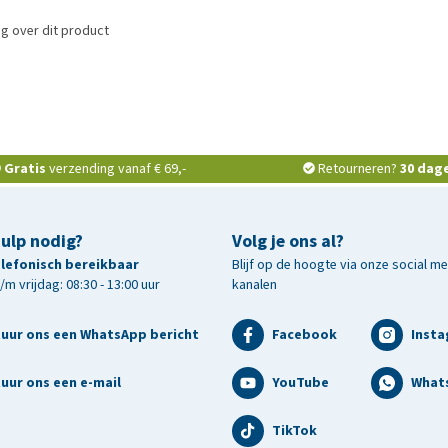
g over dit product
Gratis
verzending vanaf € 69,-
Retourneren?
30 dag
hulp nodig?
Volg je ons al?
telefonisch bereikbaar
Blijf op de hoogte via onze social m
m vrijdag: 08:30 - 13:00 uur
kanalen
tuur ons een WhatsApp bericht
Facebook
Inst
uur ons een e-mail
YouTube
What
TikTok