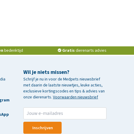
en
bedenktijd
Gratis
dierenarts advies
Wil je niets missen?
edia
Schrijf je nu in voor de Medpets nieuwsbrief
met daarin de laatste nieuwtjes, leuke acties,
exclusieve kortingscodes en tips & advies van
onze dierenarts.
Voorwaarden nieuwsbrief
agram
sApp
Inschrijven