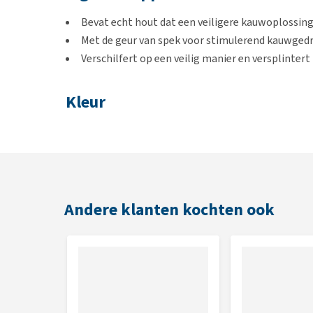
Bevat echt hout dat een veiligere kauwoplossing
Met de geur van spek voor stimulerend kauwged
Verschilfert op een veilig manier en versplintert
Kleur
Lichtbruin
Varianten
Medium
Andere klanten kochten ook
Large