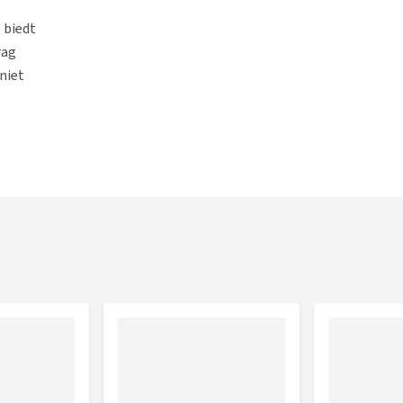
 biedt
rag
 niet