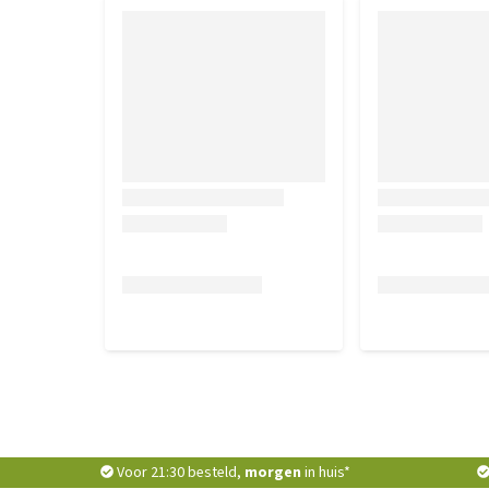
Voor 21:30 besteld,
morgen
in huis*