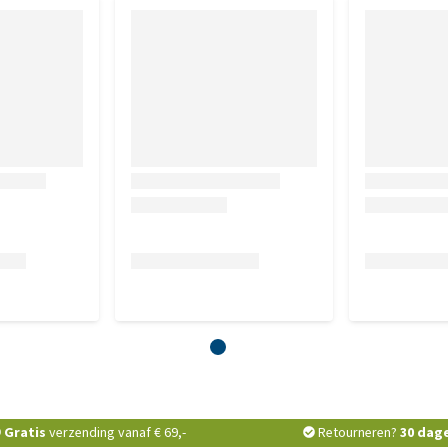
Gratis
verzending vanaf € 69,-
Retourneren?
30 dag