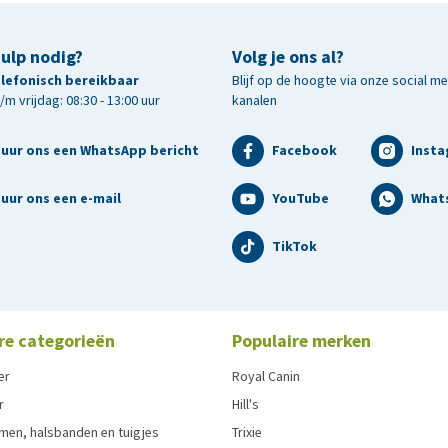
hulp nodig?
Volg je ons al?
telefonisch bereikbaar
Blijf op de hoogte via onze social m
m vrijdag: 08:30 - 13:00 uur
kanalen
tuur ons een WhatsApp bericht
Facebook
Inst
uur ons een e-mail
YouTube
What
TikTok
re categorieën
Populaire merken
er
Royal Canin
r
Hill's
men, halsbanden en tuigjes
Trixie