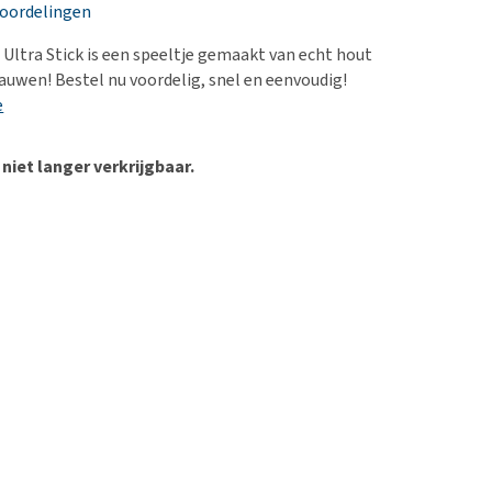
erproblemen
nd te zwaar wordt?
eoordelingen
derdom en dementie
lp! Mijn hond plast in
ltra Stick is een speeltje gemaakt van echt hout
is. Wat nu?
ergewicht en conditie
kauwen! Bestel nu voordelig, snel en eenvoudig!
kijk alles
e
ieren, pezen en botten
uchtbaarheid
 niet langer verkrijgbaar.
kijk alles