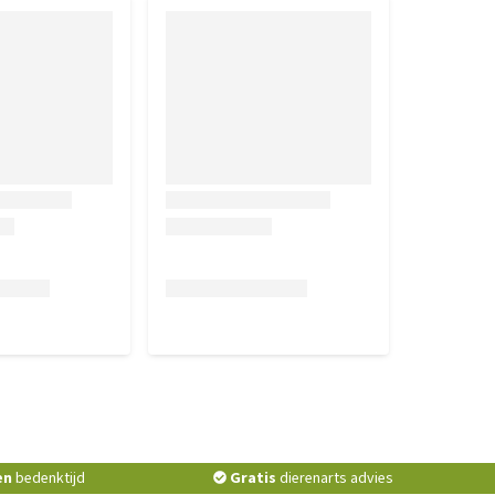
en
bedenktijd
Gratis
dierenarts advies