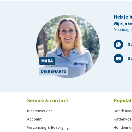
Heb je 
Wij zijn 
Maandag t/
S
St
Service & contact
Populai
Klantenservice
Hondenvo
Account
Kattenvoe
Verzending & Bezorging
Hondenrie