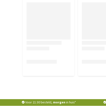
Voor 21:30 besteld,
morgen
in huis*