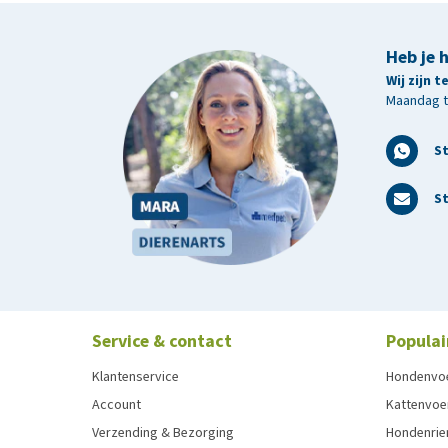
Heb je 
Wij zijn 
Maandag t/
S
St
Service & contact
Populai
Klantenservice
Hondenvo
Account
Kattenvoe
Verzending & Bezorging
Hondenrie