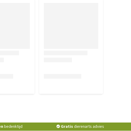
en
bedenktijd
Gratis
dierenarts advies