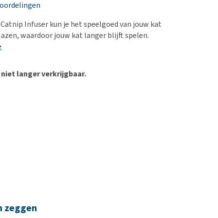
erproblemen
nd te zwaar wordt?
eoordelingen
derdom en dementie
lp! Mijn hond plast in
atnip Infuser kun je het speelgoed van jouw kat
is. Wat nu?
ergewicht en conditie
lazen, waardoor jouw kat langer blijft spelen.
kijk alles
e
ieren, pezen en botten
uchtbaarheid
 niet langer verkrijgbaar.
kijk alles
n zeggen