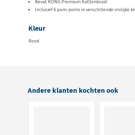
Bevat KONG Premium Kattenkruid
Inclusief 6 pom-poms in verschillende vrolijke k
Kleur
Rood
Afmeting
21,0 x 13,5 x 10,0 cm
Andere klanten kochten ook