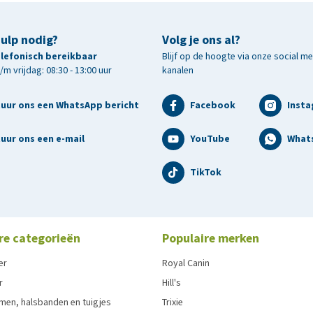
hulp nodig?
Volg je ons al?
telefonisch bereikbaar
Blijf op de hoogte via onze social m
m vrijdag: 08:30 - 13:00 uur
kanalen
tuur ons een WhatsApp bericht
Facebook
Inst
uur ons een e-mail
YouTube
What
TikTok
re categorieën
Populaire merken
er
Royal Canin
r
Hill's
men, halsbanden en tuigjes
Trixie