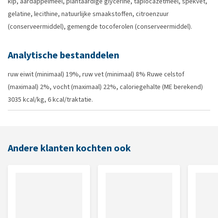
kip, aardappelmeel, plantaardige glycerine, tapiocazetmeel, spekvet,
gelatine, lecithine, natuurlijke smaakstoffen, citroenzuur
(conserveermiddel), gemengde tocoferolen (conserveermiddel).
Analytische bestanddelen
ruw eiwit (minimaal) 19%, ruw vet (minimaal) 8% Ruwe celstof
(maximaal) 2%, vocht (maximaal) 22%, caloriegehalte (ME berekend)
3035 kcal/kg, 6 kcal/traktatie.
Andere klanten kochten ook