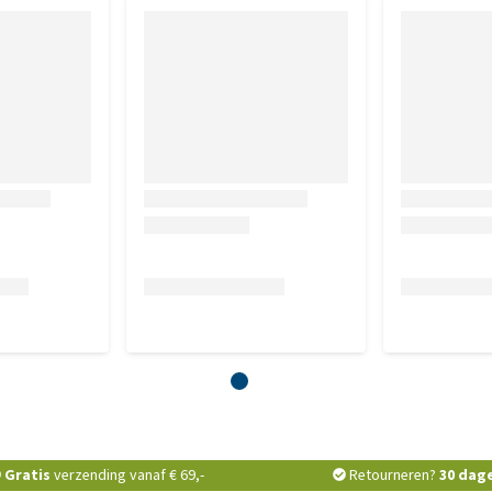
Gratis
verzending vanaf € 69,-
Retourneren?
30 dag