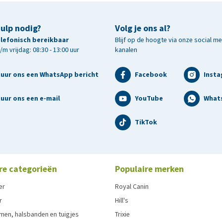
hulp nodig?
Volg je ons al?
telefonisch bereikbaar
Blijf op de hoogte via onze social m
m vrijdag: 08:30 - 13:00 uur
kanalen
tuur ons een WhatsApp bericht
Facebook
Inst
uur ons een e-mail
YouTube
What
TikTok
re categorieën
Populaire merken
er
Royal Canin
r
Hill's
men, halsbanden en tuigjes
Trixie