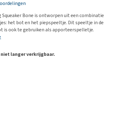
erproblemen
nd te zwaar wordt?
eoordelingen
derdom en dementie
lp! Mijn hond plast in
 Squeaker Bone is ontworpen uit een combinatie
is. Wat nu?
ergewicht en conditie
es: het bot en het piepspeeltje. Dit speeltje in de
kijk alles
t is ook te gebruiken als apporteerspelletje.
ieren, pezen en botten
e
uchtbaarheid
kijk alles
 niet langer verkrijgbaar.