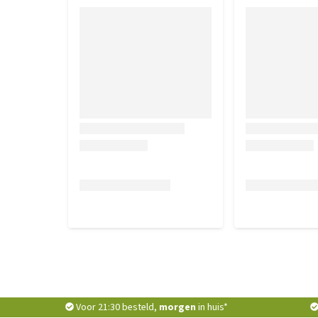
Voor 21:30 besteld,
morgen
in huis*