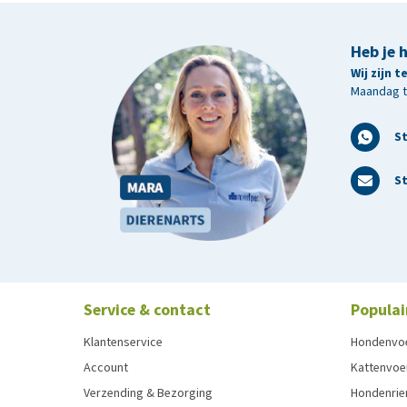
Heb je 
Wij zijn 
Maandag t/
S
St
Service & contact
Populai
Klantenservice
Hondenvo
Account
Kattenvoe
Verzending & Bezorging
Hondenrie