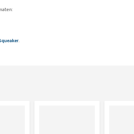
maten:
Squeaker
.