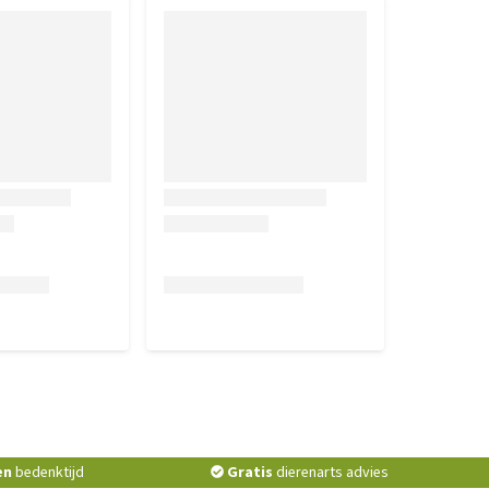
en
bedenktijd
Gratis
dierenarts advies