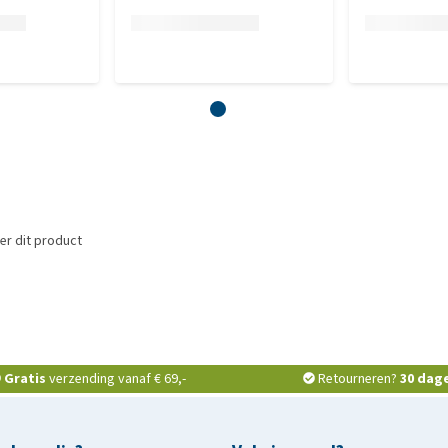
er dit product
Gratis
verzending vanaf € 69,-
Retourneren?
30 dag