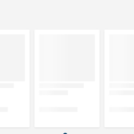
we Celstof – %, Vocht 14,67%