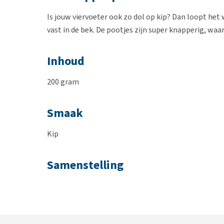
Is jouw viervoeter ook zo dol op kip? Dan loopt het 
vast in de bek. De pootjes zijn super knapperig, waa
Inhoud
200 gram
Smaak
Kip
Samenstelling
100% Kip
Analytische bestanddelen