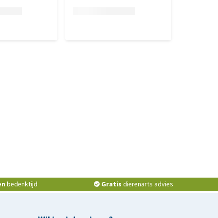
en
bedenktijd
Gratis
dierenarts advies