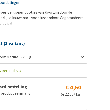
erproblemen
nd te zwaar wordt?
eoordelingen
derdom en dementie
lp! Mijn hond plast in
perige Kippenpootjes van Kivo zijn door de
is. Wat nu?
ergewicht en conditie
eerlijke kauwsnack voor tussendoor. Gegarandeerd
kijk alles
plezier!
ieren, pezen en botten
e
uchtbaarheid
kijk alles
ct (1 variant)
oot Naturel - 200 g
orgen in huis
€ 4,50
rd bestelling
e product eenmalig
(€ 22,50/ kg)