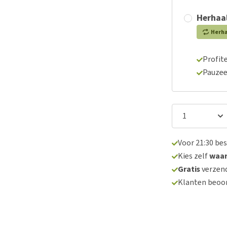
Herhaal
Herh
Profite
Pauzee
Voor 21:30 be
Kies zelf
waa
Gratis
verzend
Klanten beoo