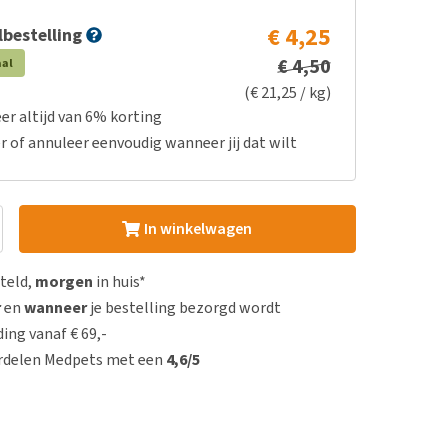
€ 4,25
bestelling
€ 4,50
aal
(€ 21,25 / kg)
er altijd van 6% korting
r of annuleer eenvoudig wanneer jij dat wilt
In winkelwagen
steld,
morgen
in huis*
r
en
wanneer
je bestelling bezorgd wordt
ing vanaf € 69,-
rdelen Medpets met een
4,6/5