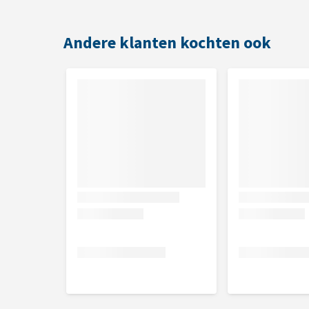
Ruw eiwit 47,2%, Ruw vet 27,92%, Ruwe As 8,6%, Ru
Andere klanten kochten ook