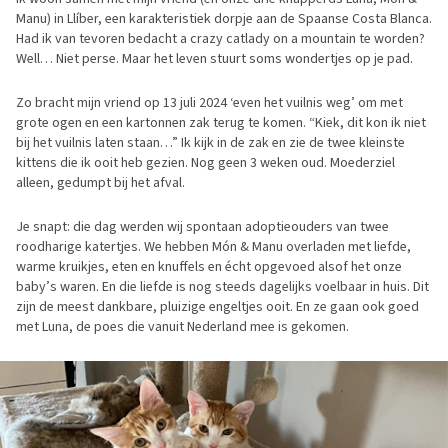
Manu) in Llíber, een karakteristiek dorpje aan de Spaanse Costa Blanca.
Had ik van tevoren bedacht a crazy catlady on a mountain te worden?
Well… Niet perse. Maar het leven stuurt soms wondertjes op je pad.
Zo bracht mijn vriend op 13 juli 2024 ‘even het vuilnis weg’ om met
grote ogen en een kartonnen zak terug te komen. “Kiek, dit kon ik niet
bij het vuilnis laten staan…” Ik kijk in de zak en zie de twee kleinste
kittens die ik ooit heb gezien. Nog geen 3 weken oud. Moederziel
alleen, gedumpt bij het afval.
Je snapt: die dag werden wij spontaan adoptieouders van twee
roodharige katertjes. We hebben Món & Manu overladen met liefde,
warme kruikjes, eten en knuffels en écht opgevoed alsof het onze
baby’s waren. En die liefde is nog steeds dagelijks voelbaar in huis. Dit
zijn de meest dankbare, pluizige engeltjes ooit. En ze gaan ook goed
met Luna, de poes die vanuit Nederland mee is gekomen.