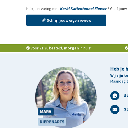
Heb je ervaring met
Kerbl Kattentunnel Flower
? Geef jouw 
Schrijf jouw eigen review
Voor 21:30 besteld,
morgen
in huis*
Heb je 
Wij zijn 
Maandag t/
S
St