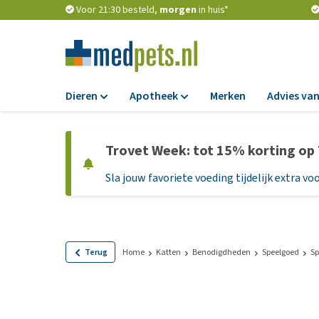
Voor 21:30 besteld,
morgen
in huis*
Dieren
Apotheek
Merken
Advies van
Voer
Apotheek
Trovet Week: tot 15% korting op
Hondenbrokken
Vlooien en teken
Sla jouw favoriete voeding tijdelijk extra voo
Natvoer
Ontworming
Dieetvoer
Medicijnen en
supplementen
Standaardvoer
Probiotica en we
Graanvrij honden
Terug
Home
Katten
Benodigdheden
Speelgoed
Sp
Vitamines en min
Puppyvoer en sna
Medische benodi
Glutenvrij honden