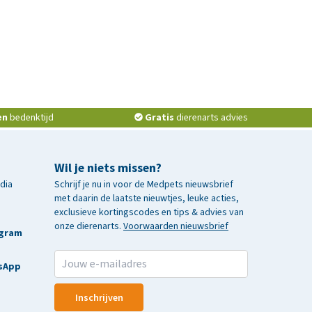
en
bedenktijd
Gratis
dierenarts advies
Wil je niets missen?
edia
Schrijf je nu in voor de Medpets nieuwsbrief
met daarin de laatste nieuwtjes, leuke acties,
exclusieve kortingscodes en tips & advies van
onze dierenarts.
Voorwaarden nieuwsbrief
agram
sApp
Inschrijven