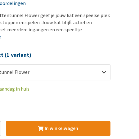
erproblemen
nd te zwaar wordt?
eoordelingen
derdom en dementie
lp! Mijn hond plast in
ttentunnel Flower geef je jouw kat een speelse plek
is. Wat nu?
ergewicht en conditie
stoppen en spelen. Jouw kat blijft actief en
kijk alles
et meerdere ingangen en een speeltje.
ieren, pezen en botten
e
uchtbaarheid
kijk alles
ct (1 variant)
tunnel Flower
aandag in huis
In winkelwagen