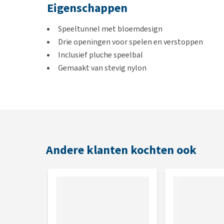
Eigenschappen
Speeltunnel met bloemdesign
Drie openingen voor spelen en verstoppen
Inclusief pluche speelbal
Gemaakt van stevig nylon
Bestand tegen krabben
Opvouwbaar en ruimtebesparend
Afmetingen
Ø 25 cm x 90 cm
Andere klanten kochten ook
Kleuren
Bloemmotief in vrolijke kleuren