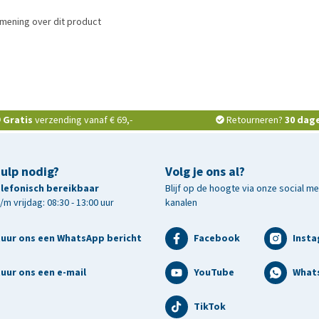
mening over dit product
Gratis
verzending vanaf € 69,-
Retourneren?
30 dag
hulp nodig?
Volg je ons al?
telefonisch bereikbaar
Blijf op de hoogte via onze social m
m vrijdag: 08:30 - 13:00 uur
kanalen
tuur ons een WhatsApp bericht
Facebook
Inst
uur ons een e-mail
YouTube
What
TikTok