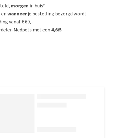
steld,
morgen
in huis*
r
en
wanneer
je bestelling bezorgd wordt
ing vanaf € 69,-
rdelen Medpets met een
4,6/5