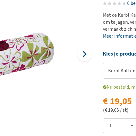
Bench
Nierproblemen
BARF
Ni
ho
er
0 b
Voer- en drinkbakken
Ouderdom en dementie
Puppy apotheek
Ou
He
nvoer
Met de Kerbl Ka
hu
Op reis en onderweg
Overgewicht en conditie
Vuurwerkangst
Ov
om te jagen, ver
r
Be
vermaakt zich m
Bekijk alles
Bekijk alles
Puppy benodigdheden
Sp
Meer informati
Bekijk alles
Vr
Be
Kies je produ
Kerbl Katten
Nu besteld, m
€ 19,05
(€ 19,05 / st)