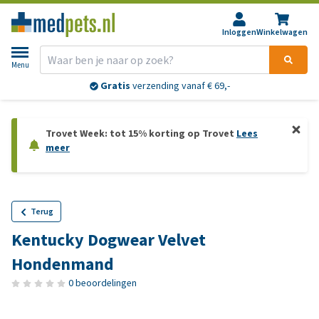
Inloggen
Winkelwagen
Menu
Gratis
verzending vanaf € 69,-
Trovet Week: tot 15% korting op Trovet
Lees
meer
Terug
Kentucky Dogwear Velvet
Hondenmand
0 beoordelingen