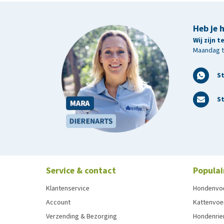
Heb je 
Wij zijn 
Maandag t/
S
St
Service & contact
Populai
Klantenservice
Hondenvo
Account
Kattenvoe
Verzending & Bezorging
Hondenrie