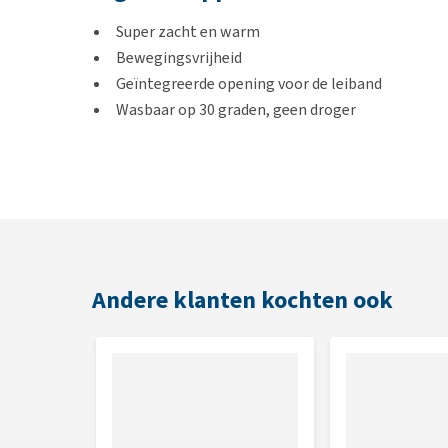
Super zacht en warm
Bewegingsvrijheid
Geïntegreerde opening voor de leiband
Wasbaar op 30 graden, geen droger
Kleuren
Beige
Maten
Andere klanten kochten ook
In het artikel
Hoe weet ik welke maat mijn huisdier
geven we tips hoe jij jouw huisdier het beste kunt 
XXS:
25 cm
XS:
34 cm
S:
40 cm
S/M:
48 cm