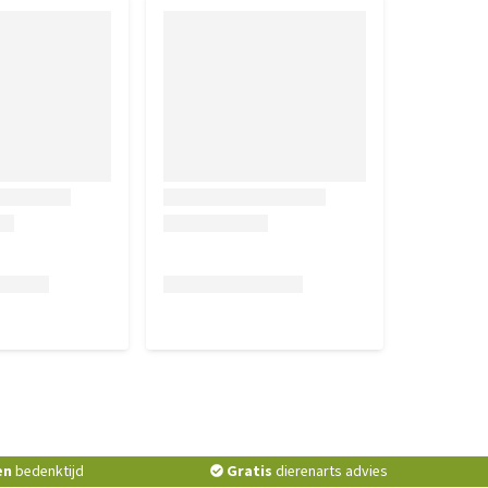
en
bedenktijd
Gratis
dierenarts advies