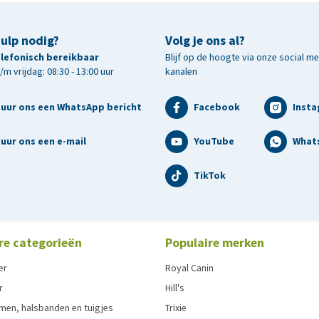
hulp nodig?
Volg je ons al?
telefonisch bereikbaar
Blijf op de hoogte via onze social m
m vrijdag: 08:30 - 13:00 uur
kanalen
tuur ons een WhatsApp bericht
Facebook
Inst
uur ons een e-mail
YouTube
What
TikTok
re categorieën
Populaire merken
er
Royal Canin
r
Hill's
men, halsbanden en tuigjes
Trixie