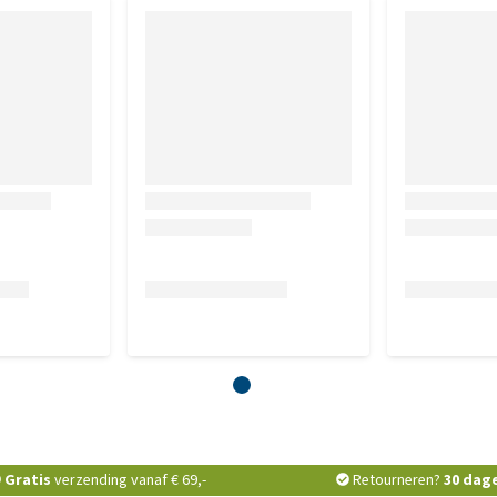
Gratis
verzending vanaf € 69,-
Retourneren?
30 dag