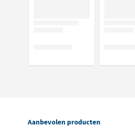
M:
54 cm
L:
70 cm
XL:
78cm
XXL:
93 cm
Aanbevolen producten