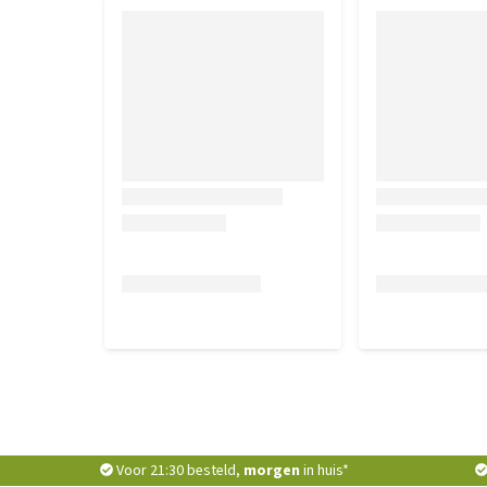
Voor 21:30 besteld,
morgen
in huis*