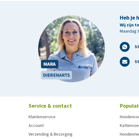
Heb je 
Wij zijn 
Maandag t/
S
St
Service & contact
Populai
Klantenservice
Hondenvo
Account
Kattenvoe
Verzending & Bezorging
Hondenrie