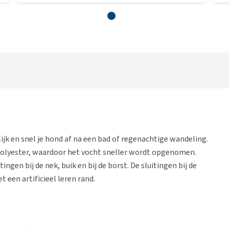
k en snel je hond af na een bad of regenachtige wandeling.
 polyester, waardoor het vocht sneller wordt opgenomen.
ingen bij de nek, buik en bij de borst. De sluitingen bij de
t een artificieel leren rand.