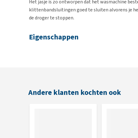
Het jasje is zo ontworpen dat het wasmachine besten
klittenbandsluitingen goed te sluiten alvorens je h
de droger te stoppen.
Eigenschappen
Bestaat uit 100% microvezel polyester
Voorzien van drie klittenbandsluitingen
De sluitingen bij de buik en borst zijn verstelbaa
Afgewerkt met een artificieel leren rand
Andere klanten kochten ook
Kleur
Beschikbaar in de kleur zwart
Maat
Om er zeker van te zijn dat je de juiste maat voor jo