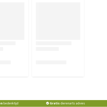
en
bedenktijd
Gratis
dierenarts advies