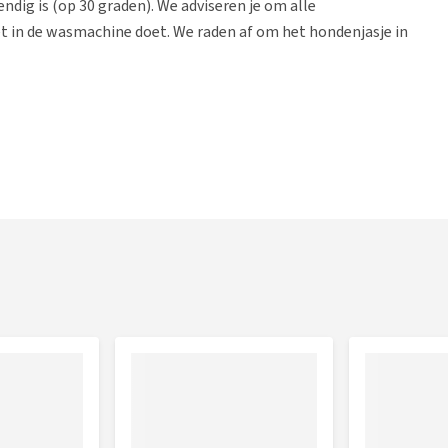
dig is (op 30 graden). We adviseren je om alle
et in de wasmachine doet. We raden af om het hondenjasje in
r
uw huisdier bestelt, is het belangrijk om het dier goed op te