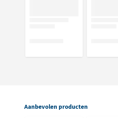
meten. In het artikel
Hoe weet ik welke maat mijn h
beste kunt opmeten.
Maatvoering
Kentucky 
Maat
Ruglengt
XXS
22,5 - 28 c
XS
28 - 36 cm
S
36 - 44 cm
M
44 - 54 cm
L
55 - 66 cm
XL
66 - 76 cm
XXL
76 - 86 cm
Aanbevolen producten
Wat als de Kentucky Dog Coat Tow