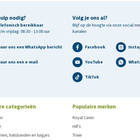
hulp nodig?
Volg je ons al?
telefonisch bereikbaar
Blijf op de hoogte via onze social m
m vrijdag: 08:30 - 13:00 uur
kanalen
tuur ons een WhatsApp bericht
Facebook
Inst
uur ons een e-mail
YouTube
What
TikTok
re categorieën
Populaire merken
er
Royal Canin
r
Hill's
men, halsbanden en tuigjes
Trixie