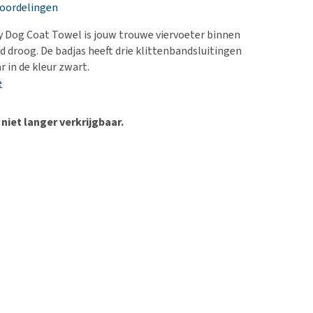
erproblemen
nd te zwaar wordt?
eoordelingen
derdom en dementie
lp! Mijn hond plast in
 Dog Coat Towel is jouw trouwe viervoeter binnen
is. Wat nu?
ergewicht en conditie
d droog. De badjas heeft drie klittenbandsluitingen
kijk alles
r in de kleur zwart.
ieren, pezen en botten
e
uchtbaarheid
kijk alles
 niet langer verkrijgbaar.