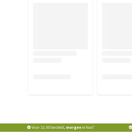
Om te controleren of de Kentucky Dog Coat Towel pa
huisdier houden. Zo kun je controleren of het past.
als het in aanraking is geweest met jouw huisdier. In
gedragen is, hondenhaar bevat, vies ruikt of gewass
komt dan ten bate van een goed doel (lokaal asiel
die niet in nieuwstaat worden geretourneerd, moete
terugsturen.
Voor 21:30 besteld,
morgen
in huis*