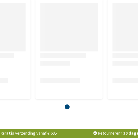
st, mag je de jas uit de verpakking halen en naast jouw
 Je mag de jas, wegens hygiënische redenen, niet retourneren
dien wij bij terugkomst constateren dat de jas bevlekt is,
en is, dan wordt het product niet naar je teruggestuurd. Het
). Aangezien wij vaak geconfronteerd worden met producten
n wij helaas deze regels hanteren voor het passen en / of
Gratis
verzending vanaf € 69,-
Retourneren?
30 dag