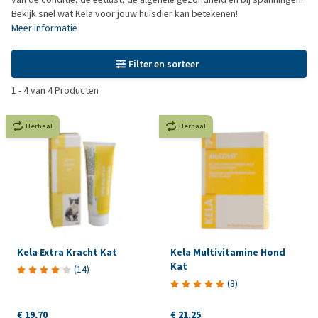
Bekijk snel wat Kela voor jouw huisdier kan betekenen!
Meer informatie
Filter en sorteer
1
-
4
van
4
Producten
Herhaal
Herhaal
Kela Extra Kracht Kat
Kela Multivitamine Hond
Kat
(
14
)
(
3
)
€ 19,70
€ 21,25