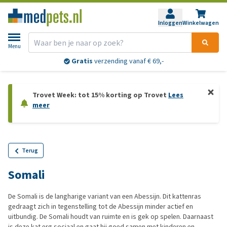
Inloggen
Winkelwagen
Menu
Gratis
verzending vanaf € 69,-
Trovet Week: tot 15% korting op Trovet
Lees
meer
Terug
Somali
De Somali is de langharige variant van een Abessijn. Dit kattenras
gedraagt zich in tegenstelling tot de Abessijn minder actief en
uitbundig. De Somali houdt van ruimte en is gek op spelen. Daarnaast
is deze kat erg sociaal en gaat hij goed samen met kinderen en