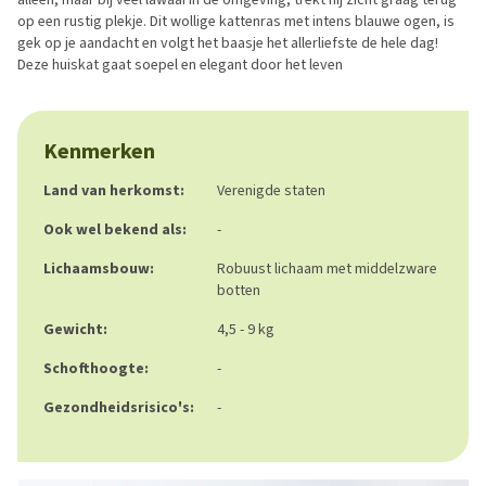
op een rustig plekje. Dit wollige kattenras met intens blauwe ogen, is
gek op je aandacht en volgt het baasje het allerliefste de hele dag!
Deze huiskat gaat soepel en elegant door het leven
Kenmerken
Land van herkomst:
Verenigde staten
Ook wel bekend als:
-
Lichaamsbouw:
Robuust lichaam met middelzware
botten
Gewicht:
4,5 - 9 kg
Schofthoogte:
-
Gezondheidsrisico's:
-