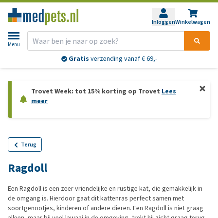
Inloggen
Winkelwagen
Menu
Gratis
verzending vanaf € 69,-
Trovet Week: tot 15% korting op Trovet
Lees
meer
Terug
Ragdoll
Een Ragdoll is een zeer vriendelijke en rustige kat, die gemakkelijk in
de omgang is. Hierdoor gaat dit kattenras perfect samen met
soortgenootjes, kinderen of andere dieren. Een Ragdoll is niet graag
alleen, maar bij veel lawaai in de omgeving, trekt hij zicht graag terug