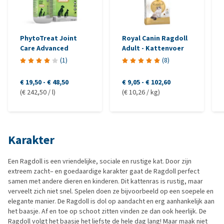
PhytoTreat Joint
Royal Canin Ragdoll
Care Advanced
Adult - Kattenvoer
(
1
)
(
8
)
€ 19,50
-
€ 48,50
€ 9,05
-
€ 102,60
(€ 242,50 / l)
(€ 10,26 / kg)
Karakter
Een Ragdoll is een vriendelijke, sociale en rustige kat. Door zijn
extreem zacht– en goedaardige karakter gaat de Ragdoll perfect
samen met andere dieren en kinderen. Dit kattenras is rustig, maar
verveelt zich niet snel. Spelen doen ze bijvoorbeeld op een soepele en
elegante manier. De Ragdoll is dol op aandacht en erg aanhankelijk aan
het baasje. Af en toe op schoot zitten vinden ze dan ook heerlijk. De
Ragdoll volgt het baasje het liefste de hele dag lang! Maar maak niet