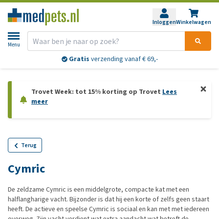
Inloggen
Winkelwagen
Menu
Gratis
verzending vanaf € 69,-
Trovet Week: tot 15% korting op Trovet
Lees
meer
Terug
Cymric
De zeldzame Cymric is een middelgrote, compacte kat met een
halflangharige vacht. Bijzonder is dat hij een korte of zelfs geen staart
heeft. De actieve en speelse Cymric is sociaal en kan met met iedereen
overweg. Zijn vacht verdient wat extra aandacht wat betreft de