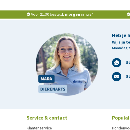
Voor 21:30 besteld,
morgen
in huis*
Heb je 
Wij zijn 
Maandag t/
S
St
Service & contact
Populai
Klantenservice
Hondenvo