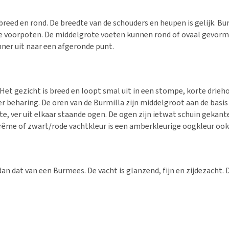
breed en rond. De breedte van de schouders en heupen is gelijk. B
 de voorpoten. De middelgrote voeten kunnen rond of ovaal gevormd
nner uit naar een afgeronde punt.
t gezicht is breed en loopt smal uit in een stompe, korte driehoe
beharing. De oren van de Burmilla zijn middelgroot aan de basis e
te, ver uit elkaar staande ogen. De ogen zijn ietwat schuin gekant
 crême of zwart/rode vachtkleur is een amberkleurige oogkleur oo
dan dat van een Burmees. De vacht is glanzend, fijn en zijdezacht.