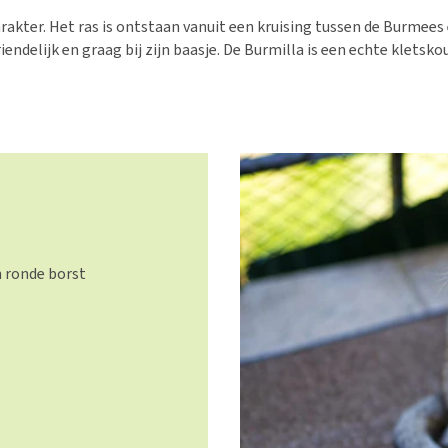
Bench
Nierproblemen
BARF
Ni
ho
er
akter. Het ras is ontstaan vanuit een kruising tussen de Burmees 
Voer- en drinkbakken
Ouderdom en dementie
Puppy apotheek
Ou
He
nvoer
riendelijk en graag bij zijn baasje. De Burmilla is een echte klets
hu
Op reis en onderweg
Overgewicht en conditie
Vuurwerkangst
Ov
r
Be
Bekijk alles
Bekijk alles
Puppy benodigdheden
Sp
Bekijk alles
Vr
Be
 ronde borst