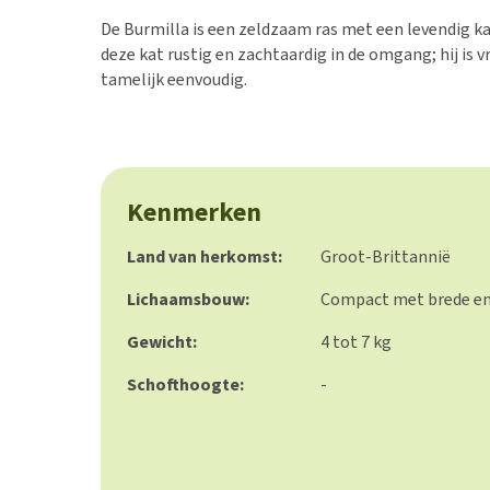
BARF
Hypoallergeen vo
De Burmilla is een zeldzaam ras met een levendig kar
Puppy apotheek
Biologisch honde
deze kat rustig en zachtaardig in de omgang; hij is v
Vuurwerkangst
tamelijk eenvoudig.
Vegan hondenvoe
Bekijk alles
Snacks
Bekijk alles
Kenmerken
Land van herkomst:
Groot-Brittannië
Lichaamsbouw:
Compact met brede en
Gewicht:
4 tot 7 kg
Schofthoogte:
-