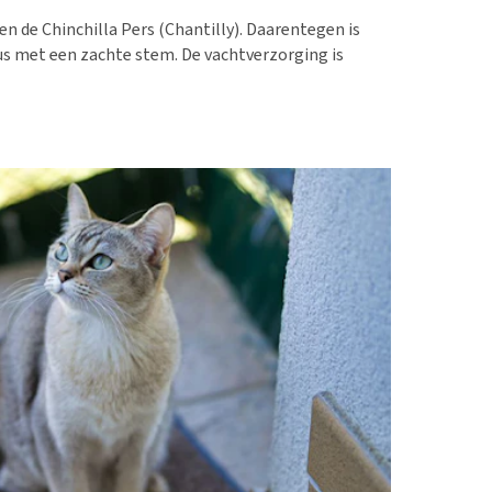
erproblemen
nd te zwaar wordt?
en de Chinchilla Pers (Chantilly). Daarentegen is
derdom en dementie
lp! Mijn hond plast in
kous met een zachte stem. De vachtverzorging is
is. Wat nu?
ergewicht en conditie
kijk alles
ieren, pezen en botten
uchtbaarheid
kijk alles