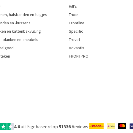
r
Hill's
men, halsbanden en tuigjes
Trixie
den en -kussens
Frontline
ken en kattenbakvulling
Specific
 -planken en -meubels
Trovet
eelgoed
Advantix
 teken
FRONTPRO
4.6
uit 5 gebaseerd op
51336
Reviews