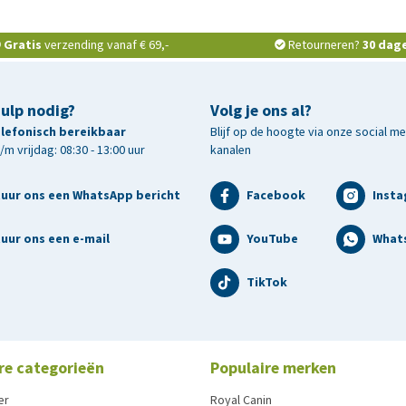
Gratis
verzending vanaf € 69,-
Retourneren?
30 dag
hulp nodig?
Volg je ons al?
telefonisch bereikbaar
Blijf op de hoogte via onze social m
m vrijdag: 08:30 - 13:00 uur
kanalen
tuur ons een WhatsApp bericht
Facebook
Inst
uur ons een e-mail
YouTube
What
TikTok
re categorieën
Populaire merken
er
Royal Canin