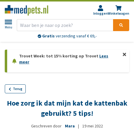
Inloggen
Winkelwagen
Menu
Gratis
verzending vanaf € 69,-
Trovet Week: tot 15% korting op Trovet
Lees
meer
Terug
Hoe zorg ik dat mijn kat de kattenbak
gebruikt? 5 tips!
Geschreven door
Mara
|
19 mei 2022