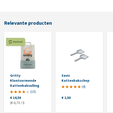
Relevante producten
Herhaal
Gritty
Savic
Klontvormende
Kattenbakschep
Kattenbakvulling
(
4
)
(
15
)
€ 14,50
€ 2,50
(€ 0,73 / l)