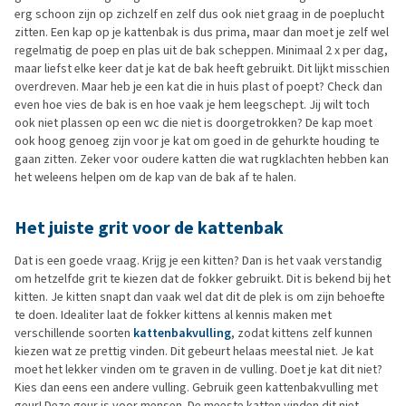
erg schoon zijn op zichzelf en zelf dus ook niet graag in de poeplucht
zitten. Een kap op je kattenbak is dus prima, maar dan moet je zelf wel
regelmatig de poep en plas uit de bak scheppen. Minimaal 2 x per dag,
maar liefst elke keer dat je kat de bak heeft gebruikt. Dit lijkt misschien
overdreven. Maar heb je een kat die in huis plast of poept? Check dan
even hoe vies de bak is en hoe vaak je hem leegschept. Jij wilt toch
ook niet plassen op een wc die niet is doorgetrokken? De kap moet
ook hoog genoeg zijn voor je kat om goed in de gehurkte houding te
gaan zitten. Zeker voor oudere katten die wat rugklachten hebben kan
het weleens helpen om de kap van de bak af te halen.
Het juiste grit voor de kattenbak
Dat is een goede vraag. Krijg je een kitten? Dan is het vaak verstandig
om hetzelfde grit te kiezen dat de fokker gebruikt. Dit is bekend bij het
kitten. Je kitten snapt dan vaak wel dat dit de plek is om zijn behoefte
te doen. Idealiter laat de fokker kittens al kennis maken met
verschillende soorten
kattenbakvulling
, zodat kittens zelf kunnen
kiezen wat ze prettig vinden. Dit gebeurt helaas meestal niet. Je kat
moet het lekker vinden om te graven in de vulling. Doet je kat dit niet?
Kies dan eens een andere vulling. Gebruik geen kattenbakvulling met
geur! Deze geur is voor mensen. De meeste katten vinden dit niet