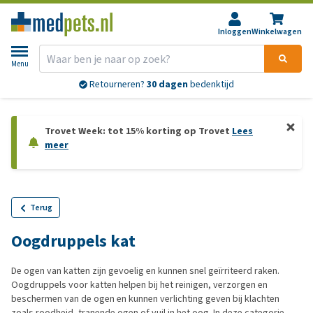
Inloggen
Winkelwagen
Menu
Retourneren?
30 dagen
bedenktijd
Trovet Week: tot 15% korting op Trovet
Lees
meer
Terug
Oogdruppels kat
De ogen van katten zijn gevoelig en kunnen snel geïrriteerd raken.
Oogdruppels voor katten helpen bij het reinigen, verzorgen en
beschermen van de ogen en kunnen verlichting geven bij klachten
zoals roodheid, tranende ogen of vuil in het oog. In deze categorie