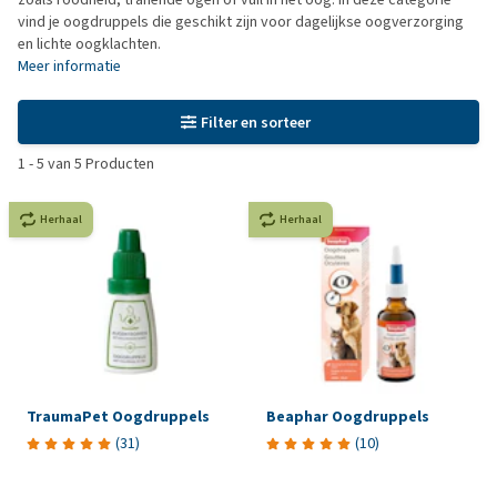
vind je oogdruppels die geschikt zijn voor dagelijkse oogverzorging
en lichte oogklachten.
Meer informatie
Filter en sorteer
1
-
5
van
5
Producten
Herhaal
Herhaal
TraumaPet Oogdruppels
Beaphar Oogdruppels
(
31
)
(
10
)