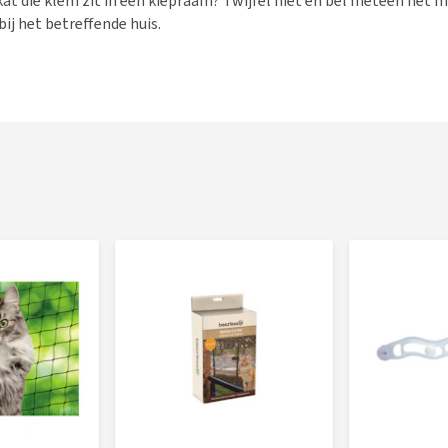
n kat die klem zit in een kiepraam? Twijfel niet en bel meteen he
bij het betreffende huis.