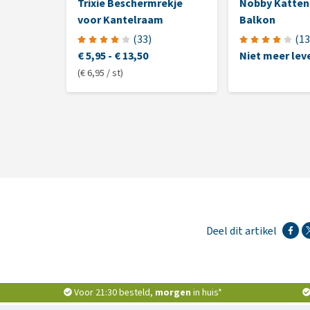
Trixie Beschermrekje
Nobby Katten
voor Kantelraam
Balkon
(
33
)
(
13
€ 5,95
-
€ 13,50
Niet meer lev
(€ 6,95 / st)
Deel dit artikel
Voor 21:30 besteld,
morgen
in huis*