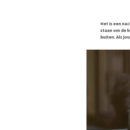
BARF
Hypoallergeen vo
Puppy apotheek
Biologisch honde
Vuurwerkangst
Vegan hondenvoe
Het is een na
Bekijk alles
staan om de bo
Snacks
buiten. Als jo
Bekijk alles