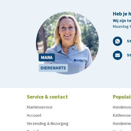
Heb je 
Wij zijn 
Maandag t/
S
St
Service & contact
Populai
Klantenservice
Hondenvo
Account
Kattenvoe
Verzending & Bezorging
Hondenrie