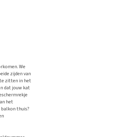
oorkomen. We
eide zijden van
e zitten in het
n dat jouw kat
beschermrekje
van het
 balkon thuis?
en