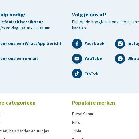
hulp nodig?
Volg je ons al?
telefonisch bereikbaar
Blijf op de hoogte via onze social m
m vrijdag: 08:30 - 13:00 uur
kanalen
tuur ons een WhatsApp bericht
Facebook
Inst
uur ons een e-mail
YouTube
What
TikTok
re categorieën
Populaire merken
er
Royal Canin
r
Hill's
men, halsbanden en tuigjes
Trixie