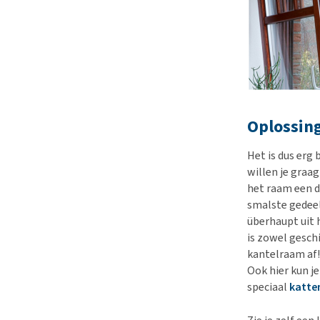
Oplossin
Het is dus er
willen je graa
het raam een d
smalste gedeel
überhaupt uit 
is zowel gesch
kantelraam af!
Ook hier kun j
speciaal
katte