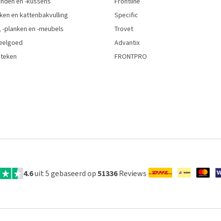
den en -kussens
Frontline
ken en kattenbakvulling
Specific
 -planken en -meubels
Trovet
eelgoed
Advantix
 teken
FRONTPRO
4.6
uit 5 gebaseerd op
51336
Reviews