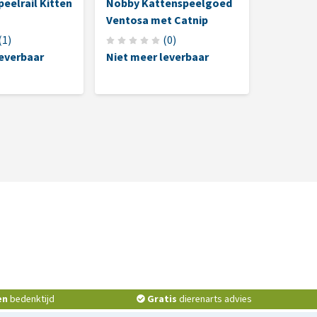
eelrail Kitten
Nobby Kattenspeelgoed
Trixie - 
Ventosa met Catnip
(
1
)
(
0
)
leverbaar
Niet meer leverbaar
Niet mee
en
bedenktijd
Gratis
dierenarts advies