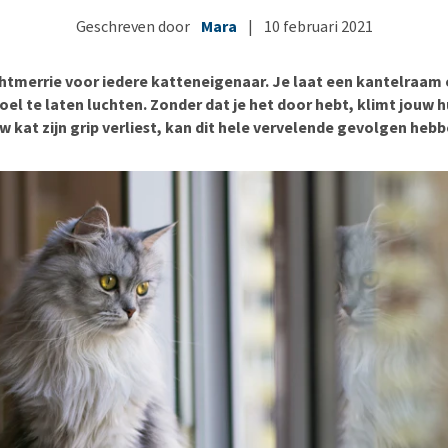
Bench
Nierproblemen
BARF
Ni
ho
er
Geschreven door
Mara
|
10 februari 2021
Voer- en drinkbakken
Ouderdom en dementie
Puppy apotheek
Ou
He
nvoer
hu
Op reis en onderweg
Overgewicht en conditie
Vuurwerkangst
Ov
r
chtmerrie voor iedere katteneigenaar. Je laat een kantelraam
Be
Bekijk alles
Bekijk alles
Puppy benodigdheden
Sp
el te laten luchten. Zonder dat je het door hebt, klimt jouw h
uw kat zijn grip verliest, kan dit hele vervelende gevolgen hebb
Bekijk alles
Vr
Be