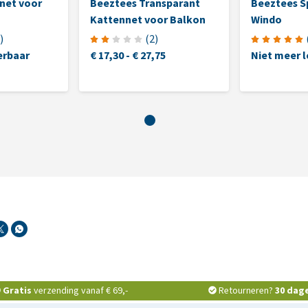
net voor
Beeztees Transparant
Beeztees Sp
Kattennet voor Balkon
Windo
)
(
2
)
erbaar
€ 17,30
-
€ 27,75
Niet meer 
Gratis
verzending vanaf € 69,-
Retourneren?
30 dag