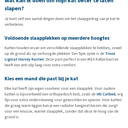
Wat kan
ik doen
om mijn kat beter te laten
slapen?
Je kunt zelf een aantal dingen doen om het slaapgedrag van je kat te
verbeteren.
Voldoende
slaapplekken
op meerdere hoogtes
Katten houden ervan om verschillende slaapplekken te hebben, zowel
op de grond als op verhoogde plekken. Een fijne optie is de
Tri
xie
Ligmat Harvey Kasten
. Deze past perfect in een IKEA Kallax kast en
heeft een anti-slip laag voor extra comfort.
Kies
een
mand
die
past
bij
je kat
Elke kat heeft zijn eigen voorkeur voor een slaapplek. Voor oudere
katten is bijvoorbeeld een orthopedisch bed, zoals de
HD Catbed
, erg
fijn voor extra ondersteuning voor gewrichten en spieren. Voor katten
die graag warm liggen kun je een radiator hangmat kiezen die zorgt
voor een knusse, warme slaapplek, zonder dat deze te hoog van de
grond is.