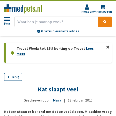
Inloggen
Winkelwagen
Menu
Gratis
dierenarts advies
Trovet Week: tot 15% korting op Trovet
Lees
meer
Terug
Kat slaapt veel
Geschreven door
Mara
|
13 februari 2025
Katten staan er bekend om dat ze veel slapen. Misschien vraag