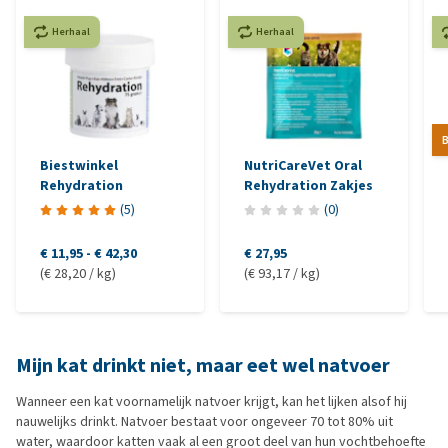
Herhaal
Herhaal
B
Biestwinkel
NutriCareVet Oral
Rehydration
Rehydration Zakjes
(
5
)
(
0
)
€ 11,95
-
€ 42,30
€ 27,95
(€ 28,20 / kg)
(€ 93,17 / kg)
Mijn kat drinkt niet, maar eet wel natvoer
Wanneer een kat voornamelijk natvoer krijgt, kan het lijken alsof hij
nauwelijks drinkt. Natvoer bestaat voor ongeveer 70 tot 80% uit
water, waardoor katten vaak al een groot deel van hun vochtbehoefte