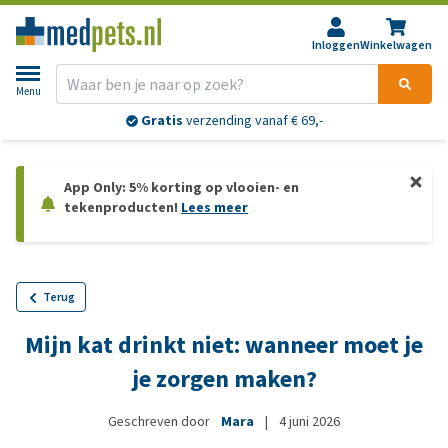
Inloggen
Winkelwagen
Menu
Gratis
verzending vanaf € 69,-
App Only: 5% korting op vlooien- en
tekenproducten!
Lees meer
Terug
Mijn kat drinkt niet: wanneer moet je
je zorgen maken?
Geschreven door
Mara
|
4 juni 2026