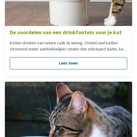
De voordelen van een drinkfontein voor je kat
Katten drinken van nature vaak te weinig. Omdat veel katten
stromend water aantrekkelijker vinden dan stilstaand water, kan
een drinkfontein helpen om de vochtopname te stimuleren. Dat
ondersteunt niet alleen de hydratatie van je kat, maar zorgt ook
Lees meer
voor vers en schoon drinkwater gedurende de dag.