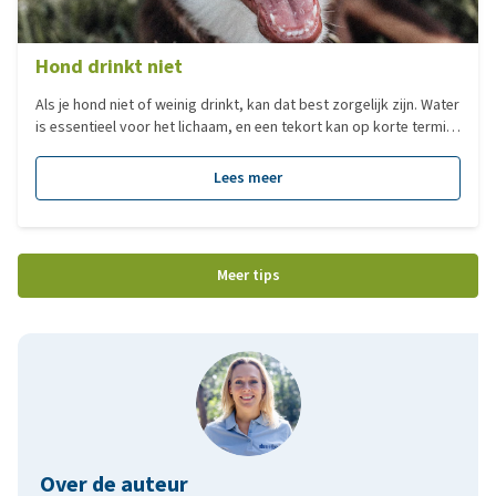
Hond drinkt niet
Als je hond niet of weinig drinkt, kan dat best zorgelijk zijn. Water
is essentieel voor het lichaam, en een tekort kan op korte termijn
al tot uitdroging leiden. Soms merk je ook dat je hond niet eet,
slaapt of zich afzondert. In deze blog bespreken we de mogelijke
Lees meer
oorzaken van het niet (voldoende) drinken, wat je zelf kunt doen
én wanneer je beter contact opneemt met je dierenarts.
Meer tips
Over de auteur