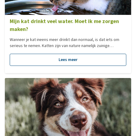
Mijn kat drinkt veel water. Moet ik me zorgen
maken?
Wanneer je kat ineens meer drinkt dan normaal, is dat iets om
serieus te nemen. Katten zijn van nature namelijk zuinige
drinkers, dus een duidelijke toename valt op. En terecht, want het
kan wijzen op een onderliggend probleem. In deze blog wordt
Lees meer
uitgelegd wanneer veel drinken zorgelijk is, welke oorzaken
mogelijk zijn en wat jij als eigenaar het beste kunt doen.