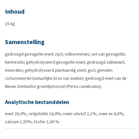
Inhoud
15 kg
Samenstelling
gedroogd gevogelte-eiwit; rijst; volkorenmaïs; vet van gevogelte;
bietvezels; gehydrolyseerd gevogelte-eiwit; gedroogd zalmeiwit;
mineralen; gehydrolyseerd plantaardig eiwit; gist; gemalen
cichoreiwortel (natuurlijke bron van inuline); gedroogd eiwit van de
Nieuw-Zeelandse groenlipmossel (Perna canaliculus);
Analytische bestanddelen
eiwit 26,0%, vetgehalte 16,0%, ruwe celstof 2,1%, ruwe as 6,8%,
calcium 1,55%, fosfor 1,00 %