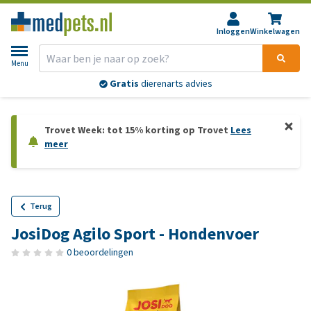
Inloggen
Winkelwagen
Menu
Gratis
dierenarts advies
Trovet Week: tot 15% korting op Trovet
Lees
meer
Terug
JosiDog Agilo Sport - Hondenvoer
0 beoordelingen