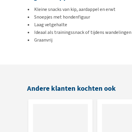
Kleine snacks van kip, aardappel en erwt
Snoepjes met hondenfiguur
Laag vetgehalte
Ideaal als trainingssnack of tijdens wandelingen
Graanvrij
Laag in calorieën
Gemaakt in Duitsland
Smaak
Lam
Andere klanten kochten ook
Inhoud
150 g