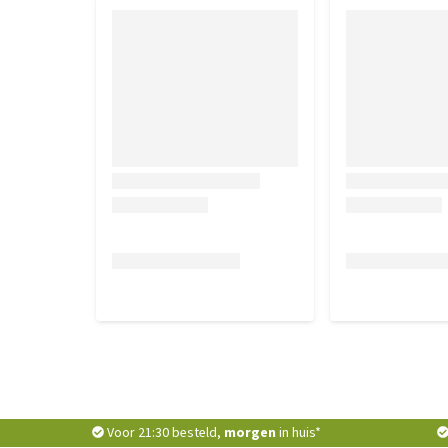
Voor 21:30 besteld,
morgen
in huis*