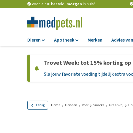
Voor 21:30 besteld,
morgen
in huis*
Dieren
Apotheek
Merken
Advies van
Voer
Apotheek
Trovet Week: tot 15% korting op
Hondenbrokken
Vlooien en teken
Sla jouw favoriete voeding tijdelijk extra voo
Natvoer
Ontworming
Dieetvoer
Medicijnen en
supplementen
Standaardvoer
Probiotica en we
Graanvrij honden
Terug
Home
Honden
Voer
Snacks
Graanvrij
Ho
Vitamines en min
Puppyvoer en sna
Medische benodi
Glutenvrij honden