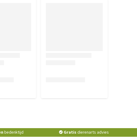
en
bedenktijd
Gratis
dierenarts advies