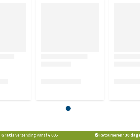
Gratis
verzending vanaf € 69,-
Retourneren?
30 dag