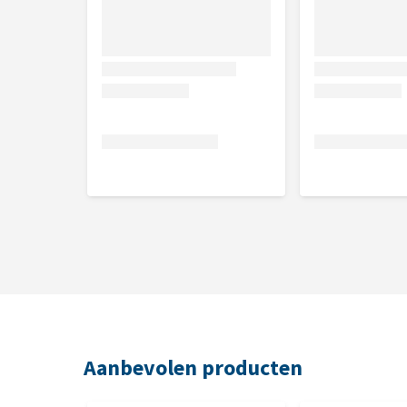
Samenstelling
Gedroogd gevogelte-eiwit (min. kip 30%); gedroogd
aardappel eiwit; gehydrolyseerd pluimvee-eiwit; ge
cichoreiwortel (natuurlijke bron van inuline);
Aanbevolen producten