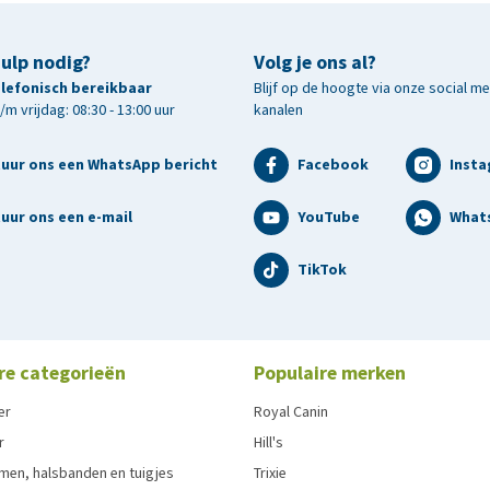
hulp nodig?
Volg je ons al?
telefonisch bereikbaar
Blijf op de hoogte via onze social m
m vrijdag: 08:30 - 13:00 uur
kanalen
tuur ons een WhatsApp bericht
Facebook
Inst
uur ons een e-mail
YouTube
What
TikTok
re categorieën
Populaire merken
er
Royal Canin
r
Hill's
men, halsbanden en tuigjes
Trixie