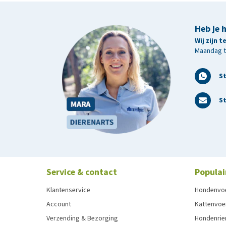
Heb je 
Wij zijn 
Maandag t/
S
St
Service & contact
Populai
Klantenservice
Hondenvo
Account
Kattenvoe
Verzending & Bezorging
Hondenrie