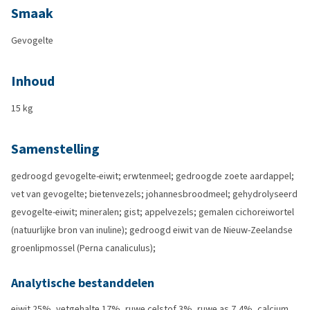
Smaak
Gevogelte
Inhoud
15 kg
Samenstelling
gedroogd gevogelte-eiwit; erwtenmeel; gedroogde zoete aardappel;
vet van gevogelte; bietenvezels; johannesbroodmeel; gehydrolyseerd
gevogelte-eiwit; mineralen; gist; appelvezels; gemalen cichoreiwortel
(natuurlijke bron van inuline); gedroogd eiwit van de Nieuw-Zeelandse
groenlipmossel (Perna canaliculus);
Analytische bestanddelen
eiwit 25%, vetgehalte 17%, ruwe celstof 3%, ruwe as 7,4%, calcium