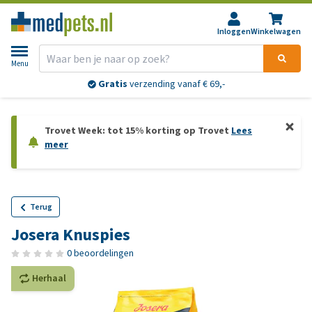
Inloggen
Winkelwagen
Menu
Gratis
verzending vanaf € 69,-
Trovet Week: tot 15% korting op Trovet
Lees
meer
Terug
Josera Knuspies
0 beoordelingen
Herhaal