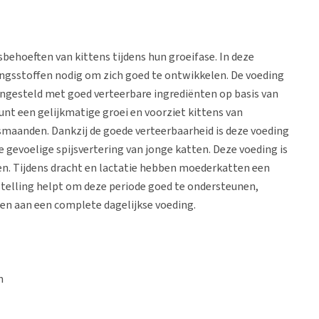
behoeften van kittens tijdens hun groeifase. In deze
ingsstoffen nodig om zich goed te ontwikkelen. De voeding
engesteld met goed verteerbare ingrediënten op basis van
nt een gelijkmatige groei en voorziet kittens van
nsmaanden. Dankzij de goede verteerbaarheid is deze voeding
de gevoelige spijsvertering van jonge katten. Deze voeding is
en. Tijdens dracht en lactatie hebben moederkatten een
telling helpt om deze periode goed te ondersteunen,
gen aan een complete dagelijkse voeding.
n
twikkeling