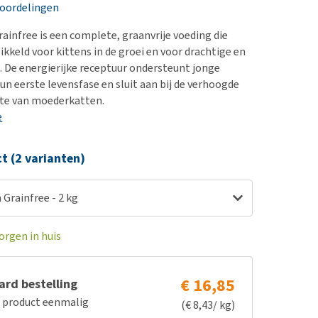
erproblemen
nd te zwaar wordt?
eoordelingen
derdom en dementie
lp! Mijn hond plast in
rainfree is een complete, graanvrije voeding die
is. Wat nu?
ergewicht en conditie
ikkeld voor kittens in de groei en voor drachtige en
kijk alles
 De energierijke receptuur ondersteunt jonge
ieren, pezen en botten
un eerste levensfase en sluit aan bij de verhoogde
uchtbaarheid
te van moederkatten.
e
kijk alles
ct (2 varianten)
 Grainfree - 2 kg
orgen in huis
€ 16,85
rd bestelling
e product eenmalig
(€ 8,43/ kg)