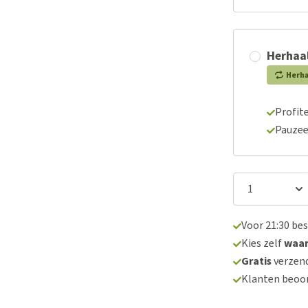
Herhaal
Herh
Profite
Pauzee
Voor 21:30 be
Kies zelf
waa
Gratis
verzend
Klanten beoo