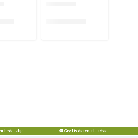
en
bedenktijd
Gratis
dierenarts advies