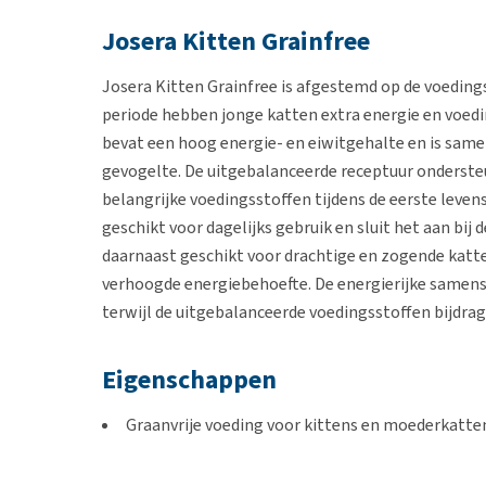
Josera Kitten Grainfree
Josera Kitten Grainfree is afgestemd op de voedings
periode hebben jonge katten extra energie en voed
bevat een hoog energie- en eiwitgehalte en is sam
gevogelte. De uitgebalanceerde receptuur ondersteu
belangrijke voedingsstoffen tijdens de eerste leve
geschikt voor dagelijks gebruik en sluit het aan bij 
daarnaast geschikt voor drachtige en zogende katt
verhoogde energiebehoefte. De energierijke samens
terwijl de uitgebalanceerde voedingsstoffen bijdra
Eigenschappen
Graanvrije voeding voor kittens en moederkatte
Hoog energie- en eiwitgehalte voor groei en on
Goed verteerbare receptuur met gevogelte