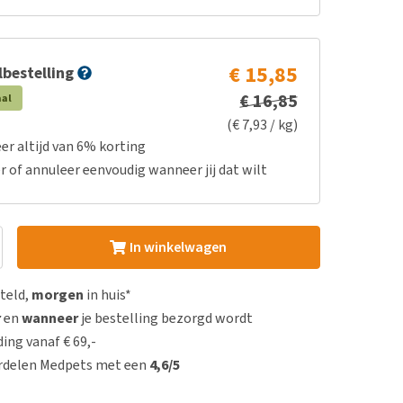
€ 15,85
bestelling
€ 16,85
aal
(€ 7,93 / kg)
er altijd van 6% korting
r of annuleer eenvoudig wanneer jij dat wilt
In winkelwagen
steld,
morgen
in huis*
r
en
wanneer
je bestelling bezorgd wordt
ing vanaf € 69,-
rdelen Medpets met een
4,6/5