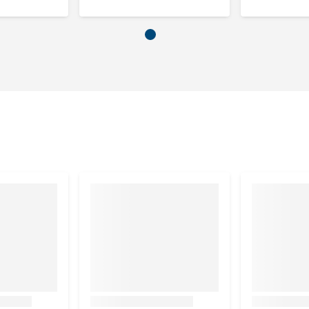
e).
,0%, ruwe as 7,0%, calcium 1,35%, magnesium 0,09%, kalium