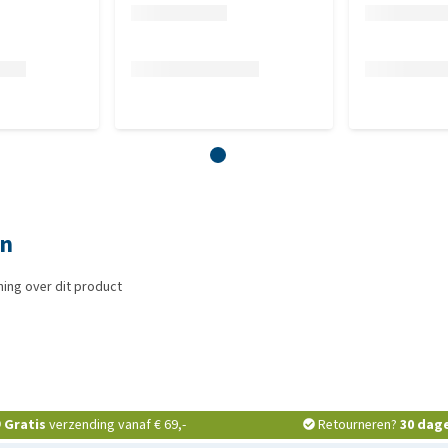
en
ing over dit product
Gratis
verzending vanaf € 69,-
Retourneren?
30 dag