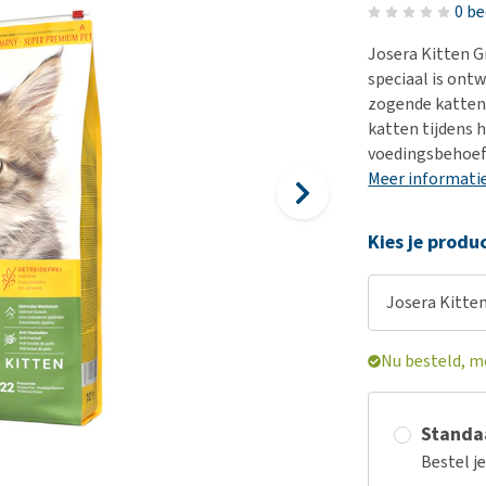
Bench
Nierproblemen
BARF
Ni
ho
er
0 b
Voer- en drinkbakken
Ouderdom en dementie
Puppy apotheek
Ou
He
nvoer
Josera Kitten G
hu
Op reis en onderweg
Overgewicht en conditie
Vuurwerkangst
Ov
speciaal is ontw
r
Be
zogende katten.
Bekijk alles
Bekijk alles
Puppy benodigdheden
Sp
katten tijdens h
Bekijk alles
Vr
voedingsbehoef
Meer informati
Be
Kies je produ
Josera Kitten
Nu besteld, m
Standaa
Bestel j