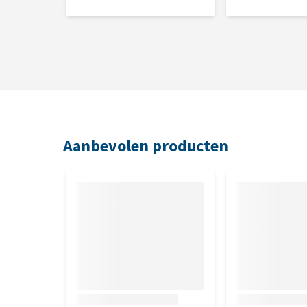
gemalen cichoreiwortel (natuurlijke bron van inulin
Analytische bestanddelen
Ruw eiwit 36,0%, vetgehalte 22,0%, ruwe celstof 2
0,55%, fosfor 1,05%, natrium 0,50%.
Aanbevolen producten