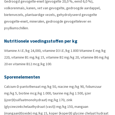
Gedroogd gevogelte-eiwit (gevogelte 20,0 %, eend 6,0 %),
volkorenmaïs, kanen, vet van gevogelte, gedroogde aardappel,
bietenvezels, plantaardige vezels, gehydrolyseerd gevogelte
gevogelte-eiwit, mineralen, gedroogde gevogeltelever en
psylliumschillen.
Nutritionele voedingsstoffen per kg
Vitamine A I.E./kg 24,000, vitamine D3 I.E./kg 1.800 Vitamine E mg/kg
220, vitamine B1 mg/kg 15, vitamine B2 mg/kg 20, vitamine B6 mg/kg
20 en vitamine B12 mcg/kg 100.
Sporenelementen
Calcium-D-pantothenaat mg/kg 50, niacine mg/kg 90, foliumzuur
mg/kg 5, biotine mcg/kg 1.000, taurine mg/kg 1.500, ijzer
(ijzer(II)sulfaatmonohydraat) mg/kg 170, zink
(glycinezinkchelaathydraat (vast)) mg/kg 150, mangaan
(mangaan(II)oxide) mg/kg 15, koper (koper(II) glycine chelaat hydraat