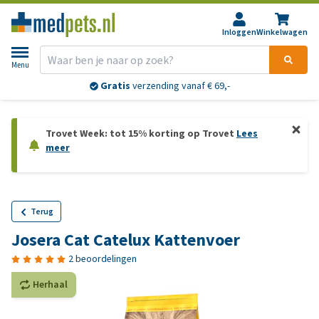
Inloggen
Winkelwagen
Menu
Gratis
verzending vanaf € 69,-
Trovet Week: tot 15% korting op Trovet
Lees
meer
Terug
Josera Cat Catelux Kattenvoer
2 beoordelingen
Herhaal