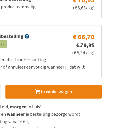
€ 70,95
e product eenmalig
(€ 5,68/ kg)
€ 66,70
bestelling
€ 70,95
aal
(€ 5,34 / kg)
er altijd van 6% korting
r of annuleer eenvoudig wanneer jij dat wilt
In winkelwagen
steld,
morgen
in huis*
r
en
wanneer
je bestelling bezorgd wordt
ing vanaf € 69,-