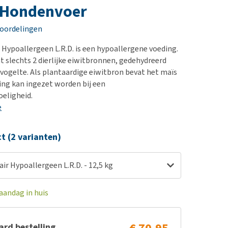
erproblemen
nd te zwaar wordt?
- Hondenvoer
derdom en dementie
lp! Mijn hond plast in
eoordelingen
is. Wat nu?
ergewicht en conditie
kijk alles
r Hypoallergeen L.R.D. is een hypoallergene voeding.
ieren, pezen en botten
t slechts 2 dierlijke eiwitbronnen, gedehydreerd
uchtbaarheid
ogelte. Als plantaardige eiwitbron bevat het maïs
ding kan ingezet worden bij een
kijk alles
eligheid.
e
ct (2 varianten)
air Hypoallergeen L.R.D. - 12,5 kg
aandag in huis
rd bestelling