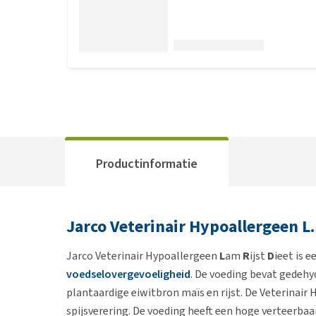
Productinformatie
Jarco Veterinair Hypoallergeen L.
Jarco Veterinair Hypoallergeen
L
am
R
ijst
D
ieet is 
voedselovergevoeligheid
. De voeding bevat gedehy
plantaardige eiwitbron maïs en rijst. De Veterinair
spijsverering. De voeding heeft een hoge verteerba