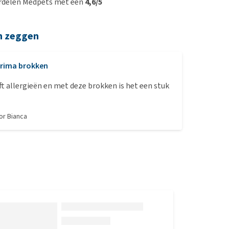
rdelen Medpets met een
4,6/5
n zeggen
rima brokken
t allergieën en met deze brokken is het een stuk
oor
Bianca