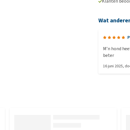
Klanten beoo
Wat andere
P
M’n hond heef
beter
16 juni 2025
, d