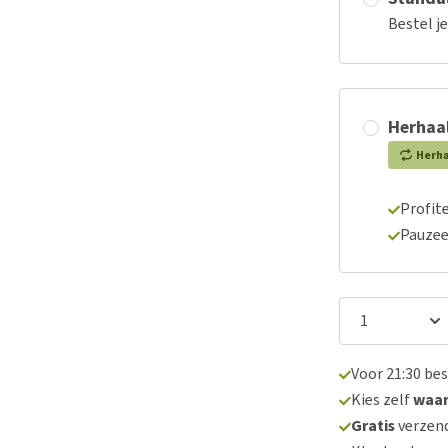
Bestel j
Herhaal
Herh
Profite
Pauzee
Voor 21:30 be
Kies zelf
waa
Gratis
verzend