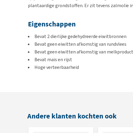
plantaardige grondstoffen. Er zit tevens zalmolie i
Eigenschappen
Bevat 2 dierlijke gedehydreerde eiwitbronnen
Bevat geen eiwitten afkomstig van rundvlees
Bevat geen eiwitten afkomstig van melkproduc
Bevat maïs en rijst
Hoge verteerbaarheid
Bevat zalmolie
Inhoud
Verpakking van 2,5 kg en 12,5 kg
Andere klanten kochten ook
Samenstelling