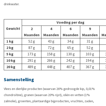
drinkwater.
Voeding per dag
Gewicht
2
4
6
9
Maanden
Maanden
Maanden
Maanden
Ma
1 kg
52 g
43 g
34 g
31 g
2 kg
87 g
72 g
65 g
52 g
5 kg
173 g
158 g
130 g
103 g
10 kg
291 g
266 g
242 g
194 g
20 kg
489 g
448 g
407 g
367 g
Samenstelling
Vlees en dierlijke producten (waarvan 26% gedroogde kip, 0,01%
chondroïtine), granen (waarvan 20% rijst), oliën en vetten (1%
zalmolie), groenten, plantaardige bijproducten, vruchten, zaden,