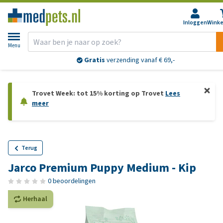
Inloggen
Wink
Menu
Gratis
verzending vanaf € 69,-
Trovet Week: tot 15% korting op Trovet
Lees
meer
Terug
Jarco Premium Puppy Medium - Kip
0 beoordelingen
Herhaal