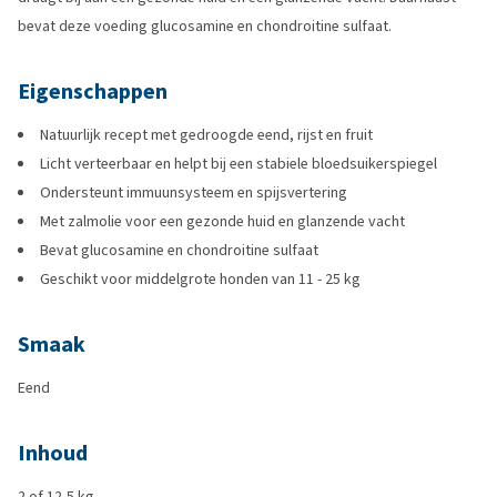
bevat deze voeding glucosamine en chondroitine sulfaat.
Eigenschappen
Natuurlijk recept met gedroogde eend, rijst en fruit
Licht verteerbaar en helpt bij een stabiele bloedsuikerspiegel
Ondersteunt immuunsysteem en spijsvertering
Met zalmolie voor een gezonde huid en glanzende vacht
Bevat glucosamine en chondroitine sulfaat
Geschikt voor middelgrote honden van 11 - 25 kg
Smaak
Eend
Inhoud
2 of 12,5 kg