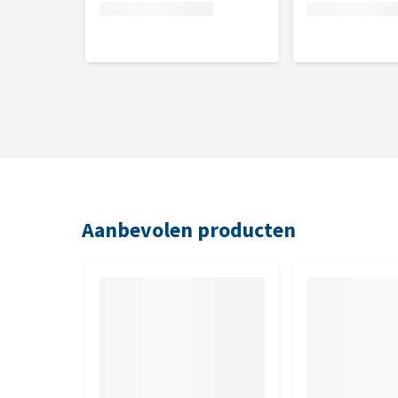
Honden vanaf 20 kg
: 6 snoepjes per dag
Inhoud
80 stuks
Samenstelling
Vlees en dierlijke bijproducten (50% eend), planta
berkenblad, kamille), oliën en vetten. Energie 303 k
Aanbevolen producten
Analytische bestanddelen
Ruw eiwit 34%, ruw vet 7,5%, ruw as 10,5%, ruwe ce
Toevoegingsmiddelen
Technologische toevoegingsmiddelen: conserveerm