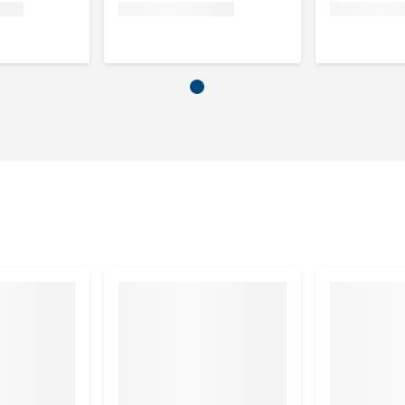
ardige bijproducten (rozemarijn, brandnetelblad, heermoes,
cal/100 g.
lstof 3%, vocht 24%.
iddelen. Sensoriële toevoegingsmiddelen: aromatische