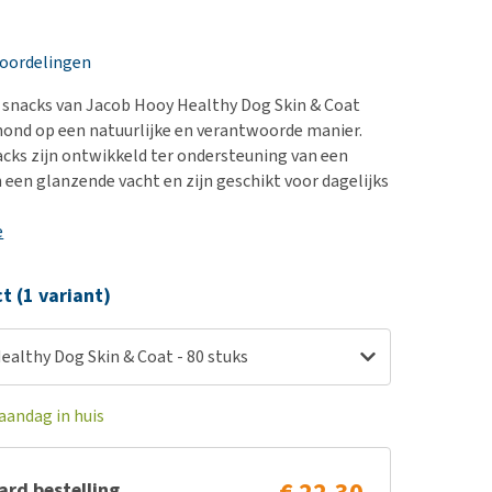
erproblemen
nd te zwaar wordt?
derdom en dementie
lp! Mijn hond plast in
eoordelingen
is. Wat nu?
ergewicht en conditie
kijk alles
 snacks van Jacob Hooy Healthy Dog Skin & Coat
ieren, pezen en botten
hond op een natuurlijke en verantwoorde manier.
uchtbaarheid
cks zijn ontwikkeld ter ondersteuning van een
 een glanzende vacht en zijn geschikt voor dagelijks
kijk alles
e
ct (1 variant)
ealthy Dog Skin & Coat - 80 stuks
aandag in huis
rd bestelling