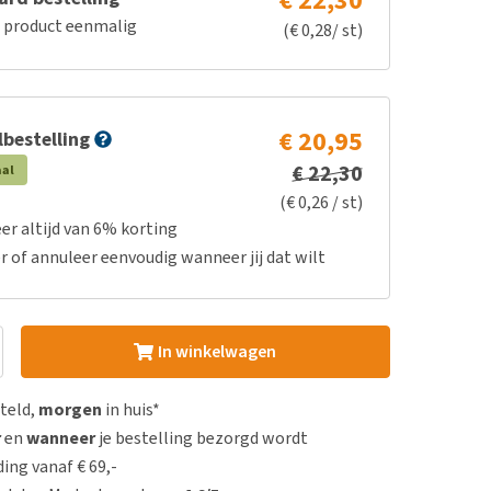
€ 22,30
e product eenmalig
(€ 0,28/ st)
€ 20,95
bestelling
€ 22,30
aal
(€ 0,26 / st)
er altijd van 6% korting
r of annuleer eenvoudig wanneer jij dat wilt
In winkelwagen
steld,
morgen
in huis*
r
en
wanneer
je bestelling bezorgd wordt
ing vanaf € 69,-