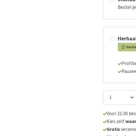
Bestel j
Herhaal
Herh
Profite
Pauzee
Voor 21:30 be
Kies zelf
waa
Gratis
verzend