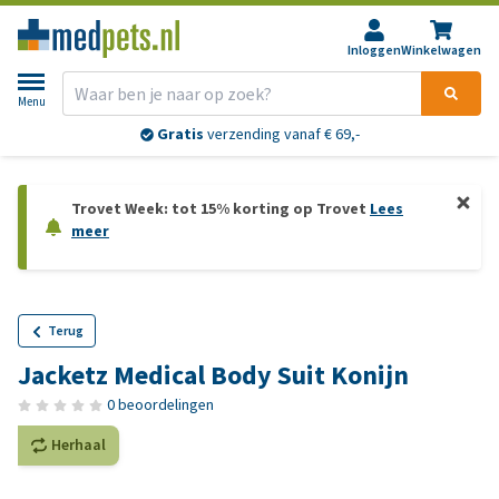
Inloggen
Winkelwagen
Menu
Gratis
verzending vanaf € 69,-
Trovet Week: tot 15% korting op Trovet
Lees
meer
Terug
Jacketz Medical Body Suit Konijn
0 beoordelingen
Herhaal