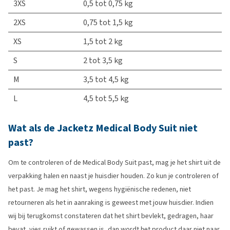
3XS
0,5 tot 0,75 kg
2XS
0,75 tot 1,5 kg
XS
1,5 tot 2 kg
S
2 tot 3,5 kg
M
3,5 tot 4,5 kg
L
4,5 tot 5,5 kg
Wat als de Jacketz Medical Body Suit niet
past?
Om te controleren of de Medical Body Suit past, mag je het shirt uit de
verpakking halen en naast je huisdier houden. Zo kun je controleren of
het past. Je mag het shirt, wegens hygiënische redenen, niet
retourneren als het in aanraking is geweest met jouw huisdier. Indien
wij bij terugkomst constateren dat het shirt bevlekt, gedragen, haar
bevat, vies ruikt of gewassen is, dan wordt het product daar niet naar