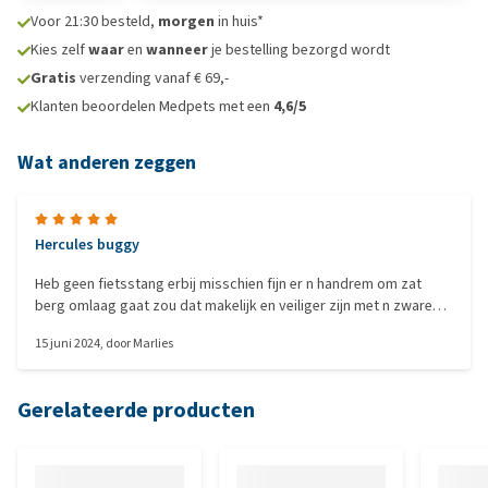
Voor 21:30 besteld,
morgen
in huis*
Kies zelf
waar
en
wanneer
je bestelling bezorgd wordt
Gratis
verzending vanaf € 69,-
Klanten beoordelen Medpets met een
4,6/5
Wat anderen zeggen
Hercules buggy
Heb geen fietsstang erbij misschien fijn er n handrem om zat
berg omlaag gaat zou dat makelijk en veiliger zijn met n zware
hond erin t systeem vd banden eraf te halen met artrose handen
15 juni 2024
, door
Marlies
moeilijk ze los te maken
Gerelateerde producten