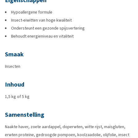
Eigenschappen
Hypoallergene formule
Insect-eiwitten van hoge kwaliteit
Ondersteunt een gezonde spijsvertering
Behoudt energieniveau en vitaliteit
Smaak
Insecten
Inhoud
1,5 kg of 5 kg
Samenstelling
Naakte haver, zoete aardappel, doperwten, witte rijst, maïsgluten,
erwten proteïne, gedroogde pompoen, koolzaadolie, olijfolie, insect