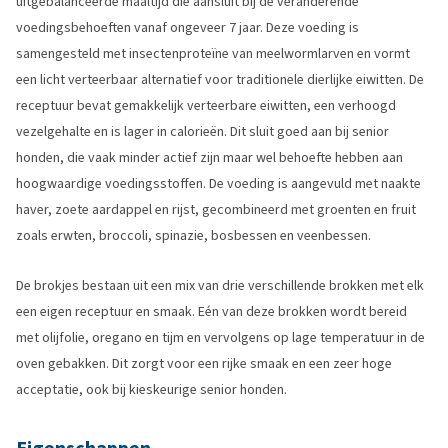
uitgebalanceerde maaltijd die aansluit bij de veranderende
voedingsbehoeften vanaf ongeveer 7 jaar. Deze voeding is
samengesteld met insectenproteïne van meelwormlarven en vormt
een licht verteerbaar alternatief voor traditionele dierlijke eiwitten. De
receptuur bevat gemakkelijk verteerbare eiwitten, een verhoogd
vezelgehalte en is lager in calorieën. Dit sluit goed aan bij senior
honden, die vaak minder actief zijn maar wel behoefte hebben aan
hoogwaardige voedingsstoffen. De voeding is aangevuld met naakte
haver, zoete aardappel en rijst, gecombineerd met groenten en fruit
zoals erwten, broccoli, spinazie, bosbessen en veenbessen.
De brokjes bestaan uit een mix van drie verschillende brokken met elk
een eigen receptuur en smaak. Eén van deze brokken wordt bereid
met olijfolie, oregano en tijm en vervolgens op lage temperatuur in de
oven gebakken. Dit zorgt voor een rijke smaak en een zeer hoge
acceptatie, ook bij kieskeurige senior honden.