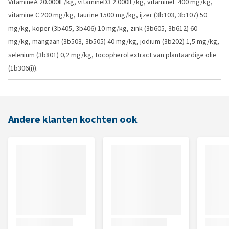
VitamineA 20.000IE/kg, vitamineD3 2.000IE/kg, vitamineE 400 mg/kg,
vitamine C 200 mg/kg, taurine 1500 mg/kg, ijzer (3b103, 3b107) 50
mg/kg, koper (3b405, 3b406) 10 mg/kg, zink (3b605, 3b612) 60
mg/kg, mangaan (3b503, 3b505) 40 mg/kg, jodium (3b202) 1,5 mg/kg,
selenium (3b801) 0,2 mg/kg, tocopherol extract van plantaardige olie
(1b306(i)).
Andere klanten kochten ook