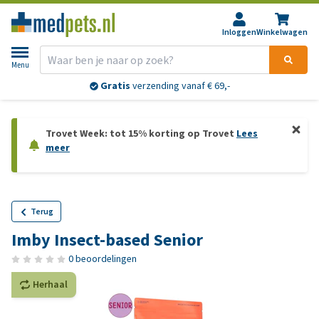
Inloggen
Winkelwagen
Menu
Gratis
verzending vanaf € 69,-
Trovet Week: tot 15% korting op Trovet
Lees
meer
Terug
Imby Insect-based Senior
0 beoordelingen
Herhaal