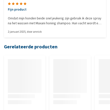
Fijn product
Omdat mijn honden beide snel jeukerig zijn gebruik ik deze spray
na het wassen met Maxani honing shampoo. Hun vacht wordt er
super zacht en glanzend van en dit houdt lang aan. Het lijkt ook
2 januari 2025
, door
annick
te helpen tegen de jeukerigheid
Gerelateerde producten