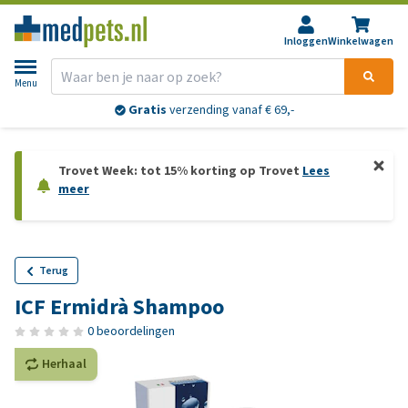
Inloggen
Winkelwagen
Menu
Gratis
verzending vanaf € 69,-
Trovet Week: tot 15% korting op Trovet
Lees
meer
Terug
ICF Ermidrà Shampoo
0 beoordelingen
Herhaal