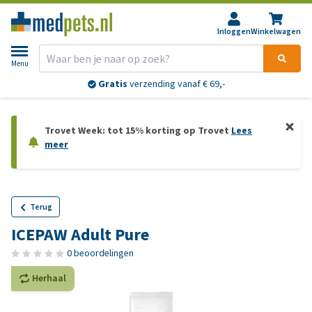
Inloggen
Winkelwagen
Menu
Gratis
verzending vanaf € 69,-
Trovet Week: tot 15% korting op Trovet
Lees
meer
Terug
ICEPAW Adult Pure
0 beoordelingen
Herhaal