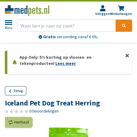
Inloggen
Winkelwagen
Menu
Gratis
verzending vanaf € 69,-
App Only: 5% korting op vlooien- en
tekenproducten!
Lees meer
Terug
Iceland Pet Dog Treat Herring
0 beoordelingen
Herhaal